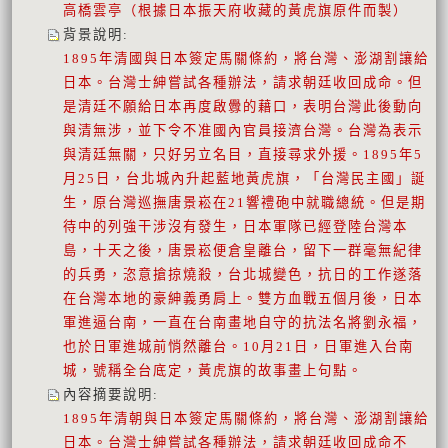
高橋雲亭（根據日本振天府收藏的黃虎旗原件而製）
背景說明
:
1895年清國與日本簽定馬關條約，將台灣、澎湖割讓給
日本。台灣士紳嘗試各種辦法，請求朝廷收回成命。但
是清廷不願給日本再度啟釁的藉口，表明台灣此後動向
與清無涉，並下令不准國內官員接濟台灣。台灣為表示
與清廷無關，只好另立名目，直接尋求外援。1895年5
月25日，台北城內升起藍地黃虎旗，「台灣民主國」誕
生，原台灣巡撫唐景崧在21響禮砲中就職總統。但是期
待中的列強干涉沒有發生，日本軍隊已經登陸台灣本
島，十天之後，唐景崧便倉皇離台，留下一群毫無紀律
的兵勇，恣意搶掠燒殺，台北城變色，抗日的工作遂落
在台灣本地的豪紳義勇肩上。雙方血戰五個月後，日本
軍進逼台南，一直在台南畫地自守的抗法名將劉永福，
也於日軍進城前悄然離台。10月21日，日軍進入台南
城，號稱全台底定，黃虎旗的故事畫上句點。
內容摘要說明
:
1895年清朝與日本簽定馬關條約，將台灣、澎湖割讓給
日本。台灣士紳嘗試各種辦法，請求朝廷收回成命不