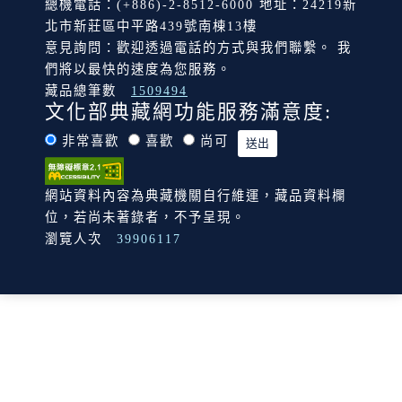
總機電話：(+886)-2-8512-6000 地址：24219新
北市新莊區中平路439號南棟13樓
意見詢問：歡迎透過電話的方式與我們聯繫。 我
們將以最快的速度為您服務。
藏品總筆數
1509494
文化部典藏網功能服務滿意度:
非常喜歡
喜歡
尚可
網站資料內容為典藏機關自行維運，藏品資料欄
位，若尚未著錄者，不予呈現。
瀏覽人次
39906117