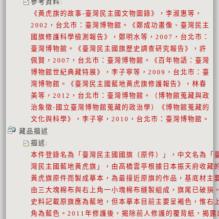
參考資料
:
《黃虎旗的故事-臺灣民主國文物圖錄》，李淑惠等，
2002，台北市：臺灣博物館。《鄭成功畫像、臺灣民主
國旗修護科學檢測報告》，鄭明水等，2007，台北市：
臺灣博物館。《臺灣民主國旗歷史調查研究報告》，許
佩賢，2007，台北市：臺灣博物館。《百年物語：臺灣
博物館世紀典藏特展》，李子寧等，2009，台北市：臺
灣博物館。《臺灣民主國藍地黃虎旗修護報告》，林春
美等，2012，台北市：臺灣博物館。（博物館蒐藏與政
治象徵-國立臺灣博物館蒐藏的政治學）《博物館蒐藏的
文化與科學》，李子寧，2010，台北市：臺灣博物館。
藏品描述
描述
:
本件登錄名為「臺灣民主國國旗（原件）」，中文名為「
灣民主國藍地黃虎旗」，由高橋雲亭根據日本振天府收藏
黃虎旗原件而製成摹本，為最接近原旗的作品，基底材主
由三大塊棉布與右上角一小塊棉布縫製組成，旗尾已破損
史料記載原旗應為藍地，但本摹本目前主要呈褐色，惟右
角為藍色。2011年修護後，揭除前人修護的覆背紙，揭露