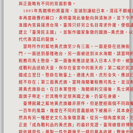
與正面略有不同的背面影像。
1895年馬關條約將臺灣、澎湖割讓給日本，清廷不願給
本再度啟釁的藉口，表明臺灣此後動向與清無涉，並下令
准國內官員接濟台灣。臺灣只好另立名目尋求外援，便倡
建立「臺灣民主國」，並製作國家象徵的國旗─黃虎旗，
代代表清廷的龍旗。
當時所作的藍地黃虎旗至少有三面，一面是掛在巡撫衙
門，一面送到基隆砲台，另一面被送到淡水海關，請當時
稅務司馬士懸掛。第一面後來應該是落入日本人手中，被
成戰利品送給天皇，保存在皇宮中的振天府；第二幅於民
國成立翌日，懸掛在砲臺上，適逢大雨，虎形全失，應該
經不存在；第三面黃虎旗，當時海關署稅務司馬士，並沒
將黃虎旗掛出，在日本軍登陸、海關順利交接後，馬士將
面旗子帶走，於其晚年定居英國之後，仍留在身邊。
臺博館藏之藍地黃虎旗雖非原件，但是歷經兩個不同政
一百年的風霜，幾度在不同的意義脈絡下被展示，其本身
然具有另一種歷史文化及象徵意義，從另一個角度來說，
正是「成為戰利品的黃虎旗」的最好見證。臺灣總督府博
館依據原件，摹製一件外觀幾乎一樣的摹本收藏，戰後也