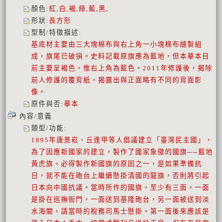
顏色
:
紅,白,褐,綠,藍,黑,
形狀
:
長方形
型制/特徵描述
:
基底材主要由三大塊棉布與右上角一小塊棉布縫製組
成，旗尾已破損。史料記載原旗應為藍地，但本摹本目
前主要呈褐色，惟右上角為藍色。2011年修護後，揭除
前人修護的覆背紙，揭露出與正面略有不同的背面影
像。
原件與否
:
摹本
內容/意義
類型/功能
:
1895年唐景崧、丘逢甲等人倡議建立「臺灣民主國」，
為了因應新國家的建立，製作了國家象徵的國旗──藍地
黃虎旗。必得製作新國旗的原因之一，是如果準備抗
日，就不能在砲台上繼續懸掛清國的龍旗，否則將引起
日本向中國抗議。當時所作的國旗，至少有三面。一面
是掛在巡撫衙門，一面送到基隆砲台，另一面被送到淡
水海關，請當時的稅務司馬士懸掛。第一面後來應該是