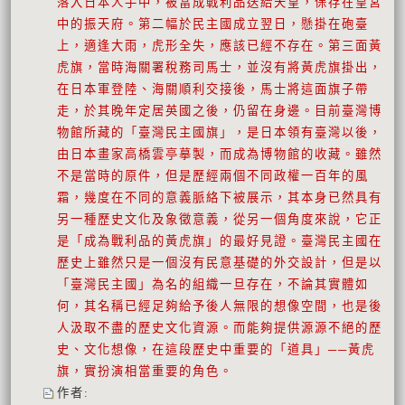
落入日本人手中，被當成戰利品送給天皇，保存在皇宮
中的振天府。第二幅於民主國成立翌日，懸掛在砲臺
上，適逢大雨，虎形全失，應該已經不存在。第三面黃
虎旗，當時海關署稅務司馬士，並沒有將黃虎旗掛出，
在日本軍登陸、海關順利交接後，馬士將這面旗子帶
走，於其晚年定居英國之後，仍留在身邊。目前臺灣博
物館所藏的「臺灣民主國旗」，是日本領有臺灣以後，
由日本畫家高橋雲亭摹製，而成為博物館的收藏。雖然
不是當時的原件，但是歷經兩個不同政權一百年的風
霜，幾度在不同的意義脈絡下被展示，其本身已然具有
另一種歷史文化及象徵意義，從另一個角度來說，它正
是「成為戰利品的黃虎旗」的最好見證。臺灣民主國在
歷史上雖然只是一個沒有民意基礎的外交設計，但是以
「臺灣民主國」為名的組織一旦存在，不論其實體如
何，其名稱已經足夠給予後人無限的想像空間，也是後
人汲取不盡的歷史文化資源。而能夠提供源源不絕的歷
史、文化想像，在這段歷史中重要的「道具」──黃虎
旗，實扮演相當重要的角色。
作者
: