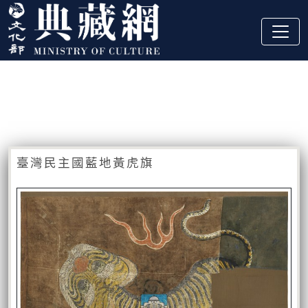
跳到主要內容
:::
藏品資訊
:::
臺灣民主國藍地黃虎旗