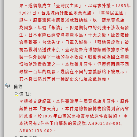
果。遂倡議成立「臺灣民主國」，以尋求外援。1895年
5月25日，台北城內升起藍地黃虎旗，「臺灣民主國」
誕生，原臺灣巡撫唐景崧就職總統，以「藍地黃虎旗」
為國旗，年號「永清」。但是期待中的列強干涉沒有發
生，日本軍隊已經登陸臺灣本島，十天之後，唐景崧便
倉皇離臺，台北失守。日軍入城後，「藍地黃虎旗」被
視為戰利品送往東京，臺灣總督府博物館則依據原件摹
製一件外觀幾乎一樣的摹本收藏，戰後也成為國立臺灣
博物館珍貴收藏之一。本旗雖非原件，但歷經兩個不同
政權一百年的風霜，幾度在不同的意義脈絡下被展示，
其本身已然具有另一種歷史文化及象徵意義。
-備註-
備 註
:
＊根據文獻記載，本件臺灣民主國黃虎旗非原件，原件
藏於日本「振天府」，本件是總督府博物館得到宮內省
同意後，於1909年由畫家高橋雲亭依原件複製的。 ＊
本館另有2件林玉山摹製的黃虎旗:AH002138-001,
AH002138-002。