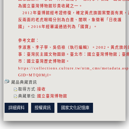
為國立臺灣博物館珍貴收藏之一。
2012年臺博館經考證修復，確定黃虎旗圖案雙面有異，
反兩面的老虎眼睛分別為白晝、闇暝，象徵著「日夜護
國」。2016年經審議通過列為「國寶」。
參考文獻：
李淑惠、李子寧、吳佰祿（執行編輯）。2002。黃虎旗的
事：臺灣民主國文物圖錄。臺北市：國立臺灣博物館；臺
市：國立臺灣歷史博物館。
https://collections.culture.tw/ntm_cms/metadata.as
GID=MTQ0MjI=
藏品典藏資訊
取得方式
:
接收
典藏單位
:
國立臺灣博物館
詳細資料
授權資訊
國家文化記憶庫