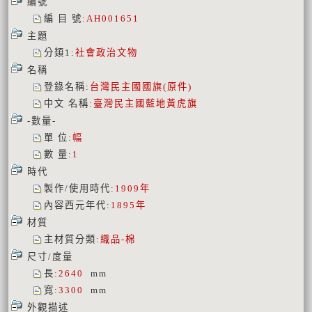
編號
編 目 號
:
AH001651
主題
分類1
:
社會政治文物
名稱
登錄名稱
:
台灣民主國國旗(原件)
中文 名稱
:
臺灣民主國藍地黃虎旗
-數量-
單 位
:
幅
數 量
:
1
時代
製作/使用時代
:
1909年
內容西元年代
:
1895年
材質
主材質分類
:
織品-棉
尺寸/度量
長
:
2640
mm
寬
:
3300
mm
外觀描述