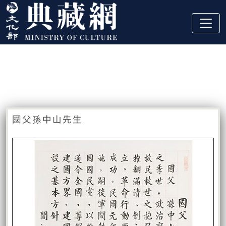
跳到主要內容
:::
藏品資訊
:::
國父孫中山先生