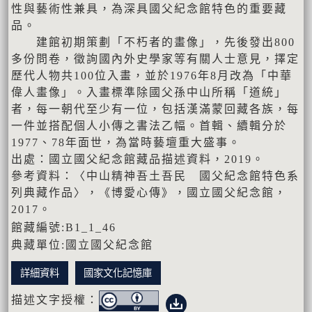
性與藝術性兼具，為深具國父紀念館特色的重要藏
品。
建館初期策劃「不朽者的畫像」，先後發出800
多份問卷，徵詢國內外史學家等有關人士意見，擇定
歷代人物共100位入畫，並於1976年8月改為「中華
偉人畫像」。入畫標準除國父孫中山所稱「道統」
者，每一朝代至少有一位，包括漢滿蒙回藏各族，每
一件並搭配個人小傳之書法乙幅。首輯、續輯分於
1977、78年面世，為當時藝壇重大盛事。
出處：國立國父紀念館藏品描述資料，2019。
參考資料：〈中山精神吾土吾民 國父紀念館特色系
列典藏作品〉，《博愛心傳》，國立國父紀念館，
2017。
館藏編號:B1_1_46
典藏單位:國立國父紀念館
詳細資料
國家文化記憶庫
描述文字授權：