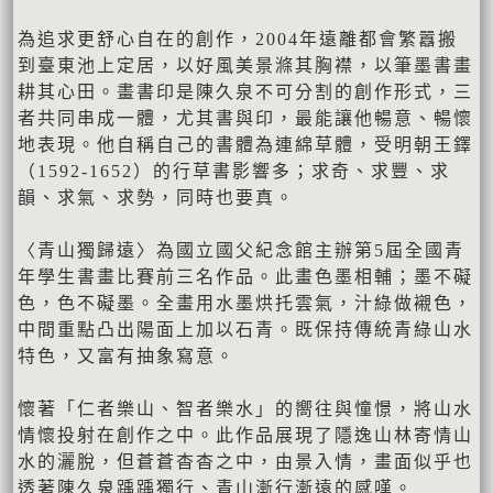
為追求更舒心自在的創作，2004年遠離都會繁囂搬
到臺東池上定居，以好風美景滌其胸襟，以筆墨書畫
耕其心田。畫書印是陳久泉不可分割的創作形式，三
者共同串成一體，尤其書與印，最能讓他暢意、暢懷
地表現。他自稱自己的書體為連綿草體，受明朝王鐸
（1592-1652）的行草書影響多；求奇、求豐、求
韻、求氣、求勢，同時也要真。
〈青山獨歸遠〉為國立國父紀念館主辦第5屆全國青
年學生書畫比賽前三名作品。此畫色墨相輔；墨不礙
色，色不礙墨。全畫用水墨烘托雲氣，汁綠做襯色，
中間重點凸出陽面上加以石青。既保持傳統青綠山水
特色，又富有抽象寫意。
懷著「仁者樂山、智者樂水」的嚮往與憧憬，將山水
情懷投射在創作之中。此作品展現了隱逸山林寄情山
水的灑脫，但蒼蒼杳杳之中，由景入情，畫面似乎也
透著陳久泉踽踽獨行、青山漸行漸遠的感嘆。