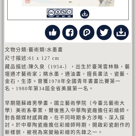
文物分類:藝術類\水墨畫
尺寸描述:61 x 127 cm
藏品描述:陳久泉（1954-），出生於臺灣雲林縣，藝
壇通才藝術家；精水墨，通油畫，擅長書法、瓷藝、
金石，生漆。曾獲1978年全國青年書畫比賽第一
名、1980年第34屆全省美展第一名。
早期隨蘇峰男學畫，國立藝術學院（今臺北藝術大
學）美術系畢業，爾後進入中華陶瓷廠擔任彩繪師。
對各類媒材感興趣，在不同時期多方涉略、深入探
討。於中華陶瓷廠擔任彩繪師時期，開啟彩瓷創作的
新樣貌，被視為窯變釉彩繪的先鋒之一。