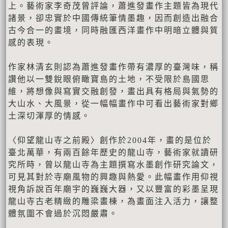
上。藝術家李奇茂曾評論，蕭進發畫作主題皆為現代
諸景，卻忠實於中國傳統筆情墨趣，因而創造出融合
古今合一的畫境，同時融匯西洋畫作中明暗立體與質
感的表現。
作家林清玄則認為蕭進發畫作帶有濃厚的臺灣味，稱
讚他以一雙銳眼俯瞰寶島的土地，不受限於島國思
維，將想像與寫實交融創發，畫出具有格局與氣勢的
大山水、大風景，從一幅幅畫作中可看出藝術家對鄉
土深切渾厚的情感。
〈仰望龍山寺之前殿〉創作於2004年，畫的是位於
臺北萬華，有兩百餘年歷史的龍山寺，藝術家就讀研
究所時，曾以龍山寺為主題撰寫水墨創作研究論文，
可見其對於寺廟風物的興趣與熱愛。此幅畫作用仰視
視角訴說百年廟宇的巍巍大器，又以豐富的彩墨呈現
龍山寺古老精緻的雕梁畫棟，為畫面注入活力，讓整
體氛圍不會過於沉悶嚴肅。