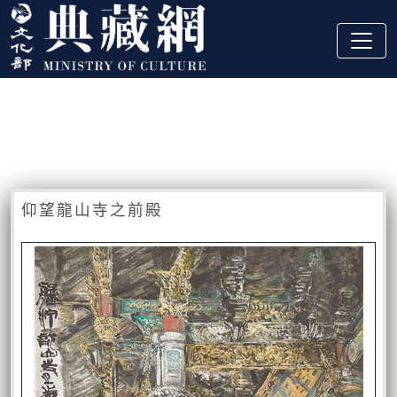
跳到主要內容
:::
藏品資訊
:::
仰望龍山寺之前殿