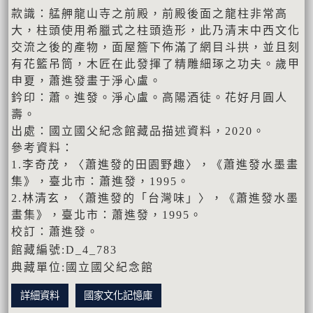
款識：艋舺龍山寺之前殿，前殿後面之龍柱非常高
大，柱頭使用希臘式之柱頭造形，此乃清末中西文化
交流之後的產物，面屋簷下佈滿了網目斗拱，並且刻
有花籃吊筒，木匠在此發揮了精雕細琢之功夫。歲甲
申夏，蕭進發畫于淨心盧。
鈐印：蕭。進發。淨心盧。高陽酒徒。花好月圓人
壽。
出處：國立國父紀念館藏品描述資料，2020。
參考資料：
1.李奇茂，〈蕭進發的田園野趣〉，《蕭進發水墨畫
集》，臺北市：蕭進發，1995。
2.林清玄，〈蕭進發的「台灣味」〉，《蕭進發水墨
畫集》，臺北市：蕭進發，1995。
校訂：蕭進發。
館藏編號:D_4_783
典藏單位:國立國父紀念館
詳細資料
國家文化記憶庫