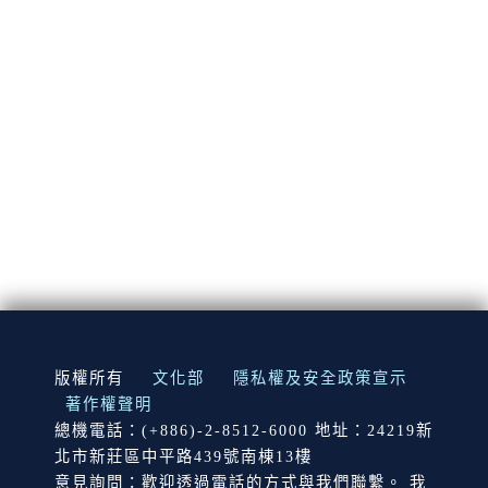
:::
版權所有
文化部
隱私權及安全政策宣示
著作權聲明
總機電話：(+886)-2-8512-6000 地址：24219新
北市新莊區中平路439號南棟13樓
意見詢問：歡迎透過電話的方式與我們聯繫。 我