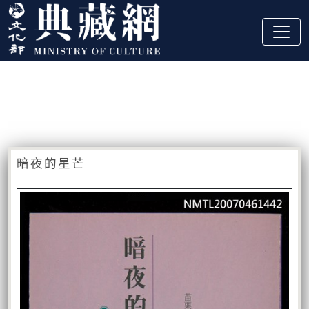
跳到主要內容
:::
藏品資訊
:::
暗夜的星芒