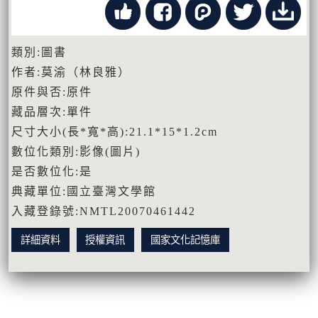
類別:圖書
作者:莫渝（林良雅）
原件與否:原件
藏品層次:單件
尺寸大小(長*寬*高):21.1*15*1.2cm
數位化類別:影像(圖片)
是否數位化:是
典藏單位:國立臺灣文學館
入藏登錄號:NMTL20070461442
詳細資料
授權資訊
國家文化記憶庫