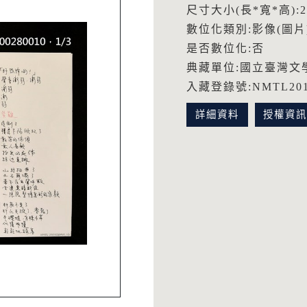
尺寸大小(長*寬*高):21
數位化類別:影像(圖片
是否數位化:否
典藏單位:國立臺灣文
入藏登錄號:NMTL2010
詳細資料
授權資