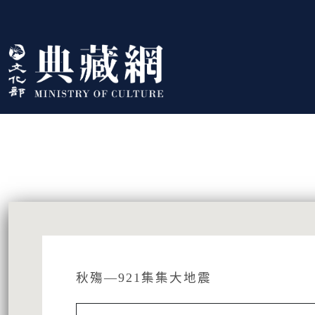
跳到主要內容
:::
藏品資訊
:::
秋殤—921集集大地震