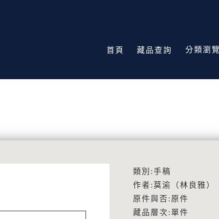
分類瀏
首頁
藏品查詢
類別:手稿
作者:莫渝（林良雅）
原件與否:原件
藏品層次:單件