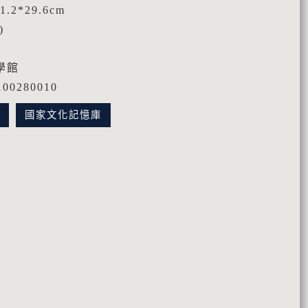
.2*29.6cm
)
學館
0280010
訊
國家文化記憶庫