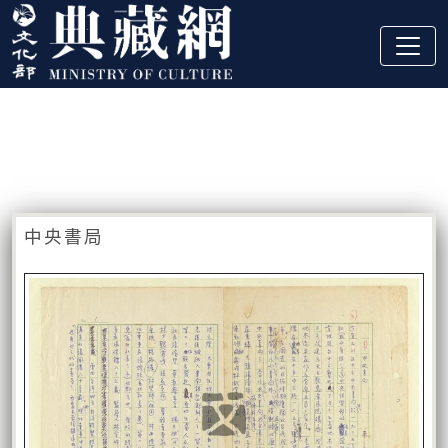
跳到主要內容
:::
藏品資訊
:::
中央書局