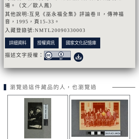
場。（文／歐人鳳）
其他說明:互見《巫永福全集》評論卷Ⅱ，傳神福
音，1995，頁15-33。
入藏登錄號:NMTL20090330003
詳細資料
授權資訊
國家文化記憶庫
描述文字授權：
瀏覽過這件藏品的人，也瀏覽過