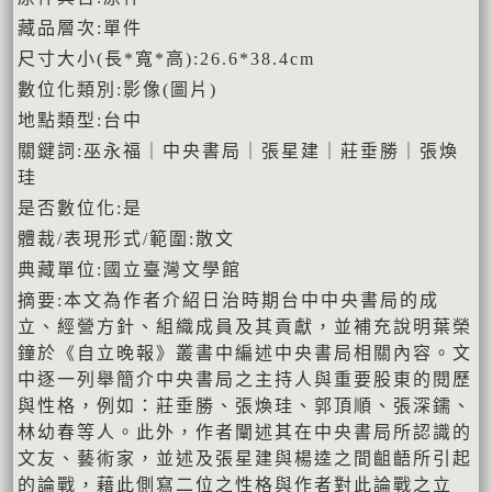
藏品層次:單件
尺寸大小(長*寬*高):26.6*38.4cm
數位化類別:影像(圖片)
地點類型:台中
關鍵詞:巫永福｜中央書局｜張星建｜莊垂勝｜張煥
珪
是否數位化:是
體裁/表現形式/範圍:散文
典藏單位:國立臺灣文學館
摘要:本文為作者介紹日治時期台中中央書局的成
立、經營方針、組織成員及其貢獻，並補充說明葉榮
鐘於《自立晚報》叢書中編述中央書局相關內容。文
中逐一列舉簡介中央書局之主持人與重要股東的閱歷
與性格，例如：莊垂勝、張煥珪、郭頂順、張深鑐、
林幼春等人。此外，作者闡述其在中央書局所認識的
文友、藝術家，並述及張星建與楊逵之間齟齬所引起
的論戰，藉此側寫二位之性格與作者對此論戰之立