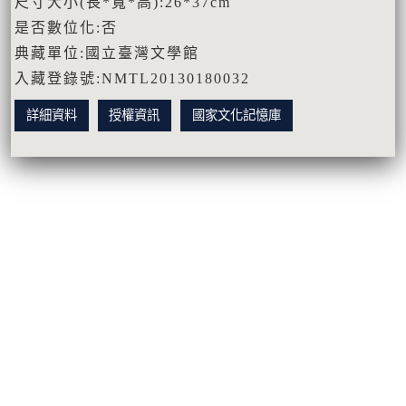
尺寸大小(長*寬*高):26*37cm
是否數位化:否
典藏單位:國立臺灣文學館
入藏登錄號:NMTL20130180032
詳細資料
授權資訊
國家文化記憶庫