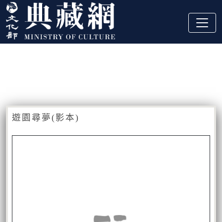
跳到主要內容
:::
藏品資訊
:::
遊園尋夢(影本)