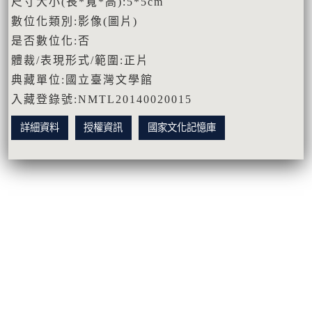
尺寸大小(長*寬*高):5*5cm
數位化類別:影像(圖片)
是否數位化:否
體裁/表現形式/範圍:正片
典藏單位:國立臺灣文學館
入藏登錄號:NMTL20140020015
詳細資料
授權資訊
國家文化記憶庫