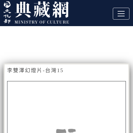
跳到主要內容
:::
藏品資訊
:::
李雙澤幻燈片-台灣15