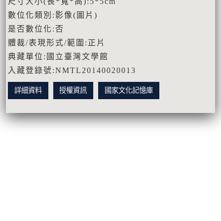
尺寸大小(長*寬*高):5*5cm
數位化類別:影像(圖片)
是否數位化:否
體裁/表現形式/範圍:正片
典藏單位:國立臺灣文學館
入藏登錄號:NMTL20140020013
詳細資料
授權資訊
國家文化記憶庫