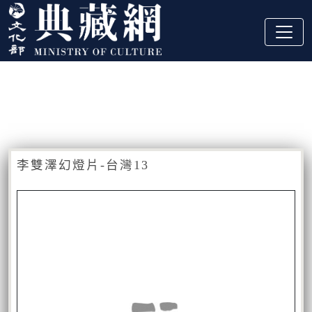
跳到主要內容
:::
藏品資訊
:::
李雙澤幻燈片-台灣13