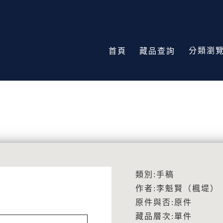
分類瀏
首頁
藏品查詢
類別:手稿
作者:李魁賢（楓堤）
原件與否:原件
藏品層次:單件