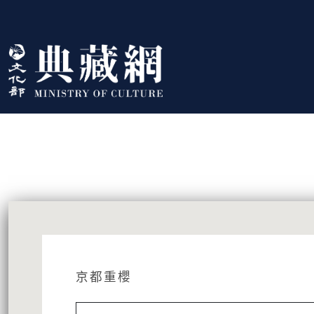
跳到主要內容
:::
藏品資訊
:::
京都重櫻