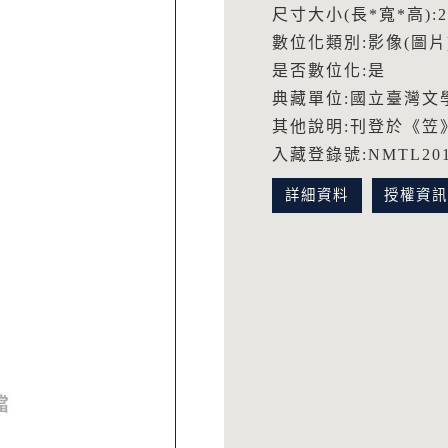
尺寸大小(長*寬*高):27
數位化類別:影像(圖片
是否數位化:是
典藏單位:國立臺灣文
其他說明:刊登於《笠》
入藏登錄號:NMTL2014
詳細資料
授權資