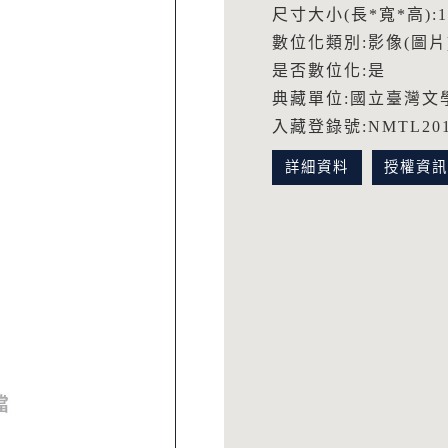
尺寸大小(長*寬*高):18
數位化類別:影像(圖片
是否數位化:是
典藏單位:國立臺灣文
入藏登錄號:NMTL2014
詳細資料
授權資