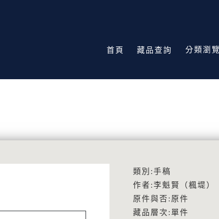
分類瀏
首頁
藏品查詢
類別:手稿
作者:李魁賢（楓堤）
原件與否:原件
藏品層次:單件