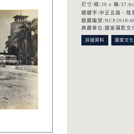
尺寸:縱:30 x 橫:37.6
關鍵字:中正五路、陸
館藏編號:NCP2018-00
典藏單位:國家攝影文
詳細資料
國家文