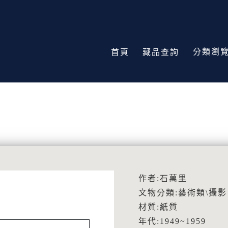
分類瀏
首頁
藏品查詢
作者:石萬里
文物分類:藝術類\攝影
材質:紙質
年代:1949~1959