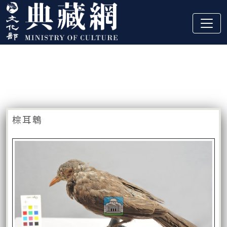
跳到主要內容
:::
藏品資訊
:::
棕耳鵯