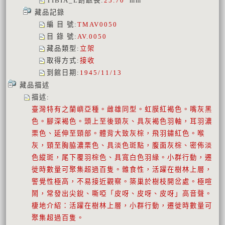
TIBIA_L跗蹠長
:
25.70
mm
藏品記錄
編 目 號
:
TMAV0050
目 錄 號
:
AV.0050
藏品類型
:
立架
取得方式
:
接收
到館日期
:
1945/11/13
藏品描述
描述
:
臺灣特有之蘭嶼亞種。雌雄同型。虹膜紅褐色。嘴灰黑
色。腳深褐色。頭上至後頸灰、具灰褐色羽軸，耳羽濃
栗色、延伸至頸部。體背大致灰棕，飛羽鏽紅色。喉
灰，頸至胸脇濃栗色、具淡色斑點，腹面灰棕、密佈淡
色縱斑，尾下覆羽棕色、具寬白色羽緣。小群行動，遷
徙時數量可聚集超過百隻。雜食性，活躍在樹林上層，
警覺性極高，不易接近觀察。築巢於樹枝開岔處。極喧
鬧，常發出尖銳、嘶啞「皮呀、皮呀、皮呀」高音聲。
棲地介紹：活躍在樹林上層，小群行動，遷徙時數量可
聚集超過百隻。