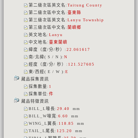
第二級次區英文名
:
Taitung County
第二級次區中文名
:
臺東縣
第三級次區英文名
:
Lanyu Township
第三級次區中文名
:
蘭嶼鄉
英文地名
:
Lanyu
中文地名
:
臺東蘭嶼
緯度（度/分/秒）
:
22.061617
南/北緯( S / N )
:
N
經度（度/分/ 秒）
:
121.527605
東/西經( E / W )
:
E
藏品採集資訊
採集數量
:
1
採集單位
:
件
藏品特徵資訊
BILL_L喙長
:
29.40
mm
BILL_W喙寬
:
6.60
mm
WING_L翼長
:
118.85
mm
TAIL_L尾長
:
125.20
mm