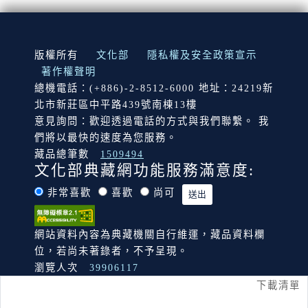
:::
版權所有
文化部
隱私權及安全政策宣示
著作權聲明
總機電話：(+886)-2-8512-6000 地址：24219新
北市新莊區中平路439號南棟13樓
意見詢問：歡迎透過電話的方式與我們聯繫。 我
們將以最快的速度為您服務。
藏品總筆數
1509494
文化部典藏網功能服務滿意度:
非常喜歡
喜歡
尚可
網站資料內容為典藏機關自行維運，藏品資料欄
位，若尚未著錄者，不予呈現。
瀏覽人次
39906117
下載清單