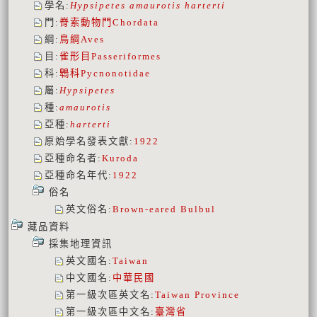
學名
:
Hypsipetes amaurotis harterti
門
:
脊索動物門
Chordata
綱
:
鳥綱
Aves
目
:
雀形目
Passeriformes
科
:
鵯科
Pycnonotidae
屬
:
Hypsipetes
種
:
amaurotis
亞種
:
harterti
原始學名發表文獻
:
1922
亞種命名者
:
Kuroda
亞種命名年代
:
1922
俗名
英文俗名
:
Brown-eared Bulbul
藏品資料
採集地理資訊
英文國名
:
Taiwan
中文國名
:
中華民國
第一級次區英文名
:
Taiwan Province
第一級次區中文名
:
臺灣省