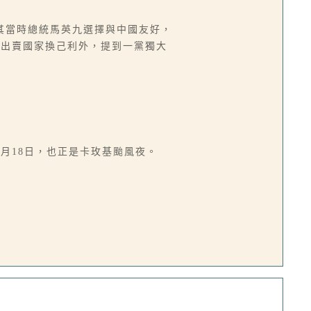
其當時總統馬英九選擇與中國友好，
九出賣國家換己利外，提到一黨獨大
8年7月18日，也正是卡玫基颱風夜。