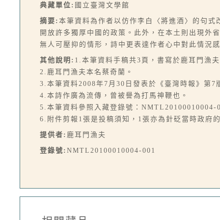
典藏單位:
國立臺灣文學館
摘要:
本筆資料為作者以仿作李白〈將進酒〉的句式
開放許多獨厚中國的政策。此外，在本土則出現外
無人可壓抑的情形，詩中更表達作者心中對此情況
其他說明:
1.本筆資料手稿共3頁，書寫於鹿耳門漁
2.鹿耳門漁夫本名蔡奇蘭。
3.本筆資料2008年7月30日發表於《臺灣時報》第
4.本詩作廣為流傳，曾被譽為打馬神鞭也。
5.本筆資料參照入藏登錄號：NMTL2010001000
6.附件剪報1張是投稿須知，1張亦為針砭當時政府
提供者:
鹿耳門漁夫
登錄號:
NMTL20100010004-001