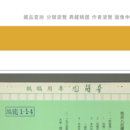
藏品查詢
分類瀏覽
典藏精選
作者瀏覽
圖像