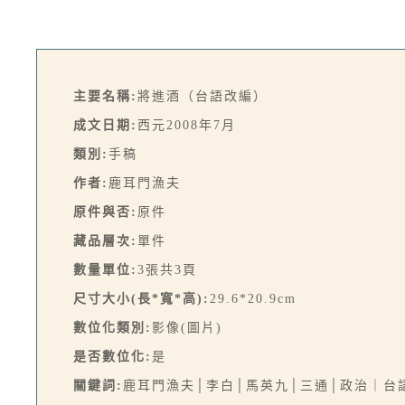
主要名稱:
將進酒（台語改編）
成文日期:
西元2008年7月
類別:
手稿
作者:
鹿耳門漁夫
原件與否:
原件
藏品層次:
單件
數量單位:
3張共3頁
尺寸大小(長*寬*高):
29.6*20.9cm
數位化類別:
影像(圖片)
是否數位化:
是
關鍵詞:
鹿耳門漁夫│李白│馬英九│三通│政治｜台