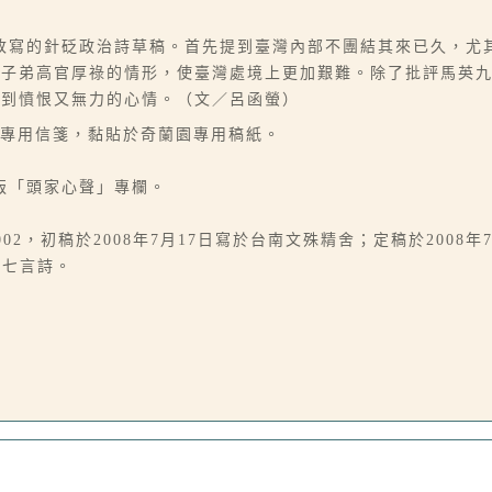
改寫的針砭政治詩草稿。首先提到臺灣內部不團結其來已久，尤
省子弟高官厚祿的情形，使臺灣處境上更加艱難。除了批評馬英
感到憤恨又無力的心情。（文／呂函螢）
夫專用信箋，黏貼於奇蘭園專用稿紙。
7版「頭家心聲」專欄。
4-002，初稿於2008年7月17日寫於台南文殊精舍；定稿於200
的七言詩。