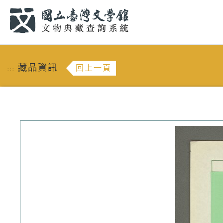
跳到主要內容
:::
藏品資訊
回上一頁
:::