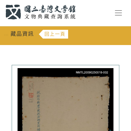
跳到主要內容
:::
藏品資訊
回上一頁
:::