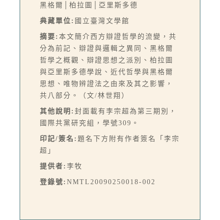
黑格爾│柏拉圖│亞里斯多德
典藏單位:
國立臺灣文學館
摘要:
本文簡介西方辯證哲學的流變，共
分為前記、辯證與邏輯之異同、黑格爾
哲學之概觀、辯證思想之派別、柏拉圖
與亞里斯多德學說、近代哲學與黑格爾
思想、唯物辨證法之由來及其之影響，
共八部分。（文/林世翔）
其他說明:
封面載有李宗超為第三期別，
國際共黨研究組，學號309。
印記/簽名:
題名下方附有作者簽名「李宗
超」
提供者:
李牧
登錄號:
NMTL20090250018-002