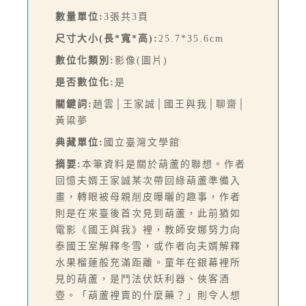
數量單位:
3張共3頁
尺寸大小(長*寬*高):
25.7*35.6cm
數位化類別:
影像(圖片)
是否數位化:
是
關鍵詞:
趙雲│王家誠│國王與我│聊齋│
黃粱夢
典藏單位:
國立臺灣文學館
摘要:
本筆資料是關於葫蘆的聯想。作者
回憶夫婿王家誠某次帶回綠葫蘆準備入
畫，轉眼被母親削皮曝曬的趣事，作者
則是在來臺後首次見到葫蘆，此前猶如
電影《國王與我》裡，教師安娜努力向
泰國王室解釋冬雪，或作者向夫婿解釋
水果榴蓮般充滿距離。童年在銀幕裡所
見的葫蘆，是鬥法伏妖利器、俠客酒
壺。「葫蘆裡賣的什麼藥？」則令人想