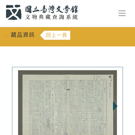
跳到主要內容
:::
藏品資訊
回上一頁
:::