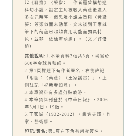
起《聊齋》〈藥僧〉。作者還曾構想過
科幻小說，設定主角被吸入葫蘆後進入
多次元時空，但思及小說主旨與〈黃粱
夢〉等類似而未動筆。文末談到王家誠
筆下的葫蘆已超越實用功能而獨具特
色，並非「依樣畫葫蘆」。（文／許倍
榕）
其他說明:
1.本筆資料3張共3頁，書寫於
600字金球牌稿紙。
2.第1頁標題下有作者署名，右側註記
「附圖：〈葫蘆〉（王家誠畫）」，上
側註記「祝新春如意」。
3.本筆資料有多處剪貼痕跡。
4.本筆資料刊登於《中華日報》，2006
年3月1日，19版。
5.王家誠（1932-2012），趙雲夫婿，作
家、藝術家。
印記/簽名:
第1頁右下角有趙雲簽名。