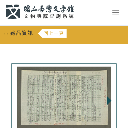
跳到主要內容
:::
藏品資訊
回上一頁
:::