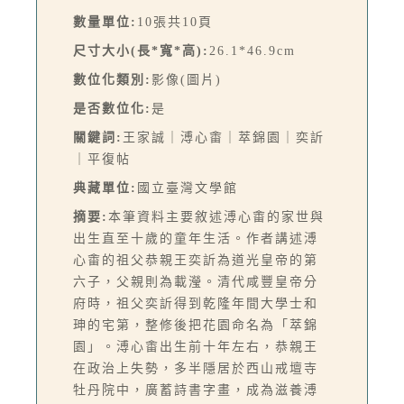
數量單位:
10張共10頁
尺寸大小(長*寬*高):
26.1*46.9cm
數位化類別:
影像(圖片)
是否數位化:
是
關鍵詞:
王家誠｜溥心畬｜萃錦園｜奕訢
｜平復帖
典藏單位:
國立臺灣文學館
摘要:
本筆資料主要敘述溥心畬的家世與
出生直至十歲的童年生活。作者講述溥
心畬的祖父恭親王奕訢為道光皇帝的第
六子，父親則為載瀅。清代咸豐皇帝分
府時，祖父奕訢得到乾隆年間大學士和
珅的宅第，整修後把花園命名為「萃錦
園」。溥心畬出生前十年左右，恭親王
在政治上失勢，多半隱居於西山戒壇寺
牡丹院中，廣蓄詩書字畫，成為滋養溥