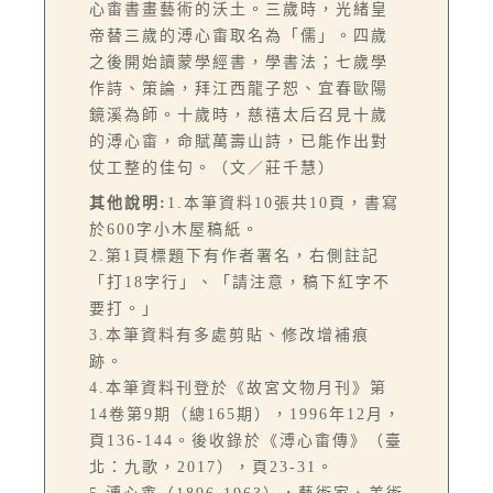
心畬書畫藝術的沃土。三歲時，光緒皇
帝替三歲的溥心畬取名為「儒」。四歲
之後開始讀蒙學經書，學書法；七歲學
作詩、策論，拜江西龍子恕、宜春歐陽
鏡溪為師。十歲時，慈禧太后召見十歲
的溥心畬，命賦萬壽山詩，已能作出對
仗工整的佳句。（文／莊千慧）
其他說明:
1.本筆資料10張共10頁，書寫
於600字小木屋稿紙。
2.第1頁標題下有作者署名，右側註記
「打18字行」、「請注意，稿下紅字不
要打。」
3.本筆資料有多處剪貼、修改增補痕
跡。
4.本筆資料刊登於《故宮文物月刊》第
14卷第9期（總165期），1996年12月，
頁136-144。後收錄於《溥心畬傳》（臺
北：九歌，2017），頁23-31。