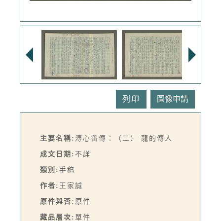
列印
主要名稱:
溥心畬傳：（二） 龍的傳人
成文日期:
不詳
類別:
手稿
作者:
王家誠
原件與否:
原件
藏品層次:
單件