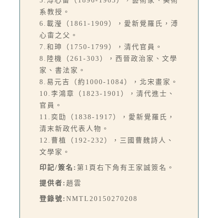
5.溥心畬（1896-1963），藝術家、美術
系教授。
6.載瀅（1861-1909），愛新覺羅氏，溥
心畬之父。
7.和珅（1750-1799），清代官員。
8.陸機（261-303），西晉政治家、文學
家、書法家。
8.易元吉（約1000-1084），北宋畫家。
10.李鴻章（1823-1901），清代進士、
官員。
11.奕劻（1838-1917），愛新覺羅氏，
清末新政代表人物。
12.曹植（192-232），三國曹魏詩人、
文學家。
印記/簽名:
第1頁右下角有王家誠簽名。
提供者:
趙雲
登錄號:
NMTL20150270208