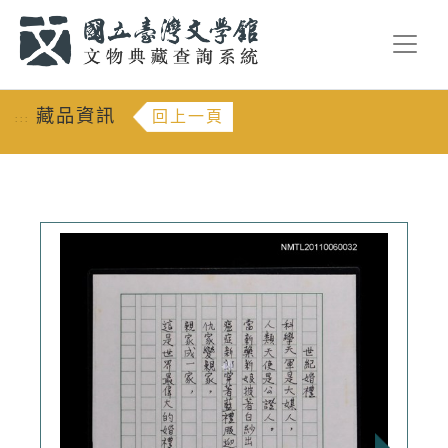
跳到主要內容
:::
藏品資訊
回上一頁
:::