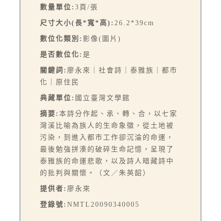
數量單位:
3頁/張
尺寸大小(長*寬*高):
26.2*39cm
數位化類別:
影像(圖片)
是否數位化:
是
關鍵詞:
廖永來｜社會詩｜泰雅族｜都市
化｜原住民
典藏單位:
國立臺灣文學館
摘要:
本詩分作起、承、轉、合，以七家
灣溪比喻為族人的生命象徵，從土地被
污染，到進入都市工作卻沉淪的命運，
最後勉強拼湊的破碎生命記憶，呈現了
泰雅族的命運悲歌，以及詩人暗藏詩中
的批判與關懷。（文／朱英韶）
提供者:
廖永來
登錄號:
NMTL20090340005