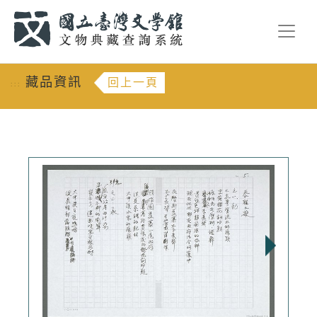
跳到主要內容
:::
藏品資訊
回上一頁
:::