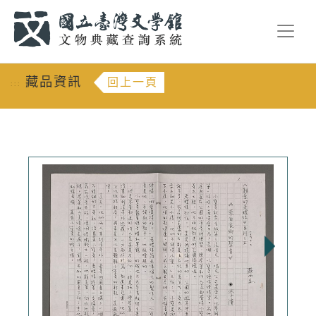
跳到主要內容
:::
藏品資訊
回上一頁
:::