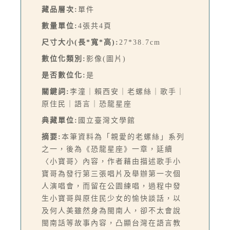
藏品層次:
單件
數量單位:
4張共4頁
尺寸大小(長*寬*高):
27*38.7cm
數位化類別:
影像(圖片)
是否數位化:
是
關鍵詞:
李潼｜賴西安｜老螺絲｜歌手｜
原住民｜語言｜恐龍星座
典藏單位:
國立臺灣文學館
摘要:
本筆資料為「親愛的老螺絲」系列
之一，後為《恐龍星座》一章，延續
〈小寶哥〉內容，作者藉由描述歌手小
寶哥為發行第三張唱片及舉辦第一次個
人演唱會，而留在公園練唱，過程中發
生小寶哥與原住民少女的愉快談話，以
及何人美雖然身為閩南人，卻不太會說
閩南話等故事內容，凸顯台灣在語言教