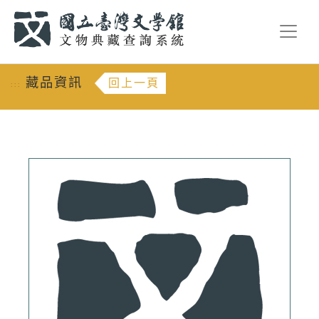
跳到主要內容
:::
藏品資訊
回上一頁
:::