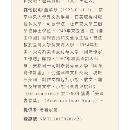
化交流，極具貢獻。（文／王冠人）
其他說明:
聶華苓（1925-01-11/），南
京中央大學外文系畢業，在美取得柯羅
拉多大學、可歐學院、杜布克大學三個
榮譽博士學位。1949年來臺後，任《自
由中國》編輯委員和文藝版主編，曾任
教於臺灣大學及東海大學。1964年赴
美，受聘為美國愛荷華大學「國際作家
工作坊」顧問，1967年和美國詩人保
羅．安格爾一同創辦愛荷華大學「國際
寫作計畫」，促進國際文化交流。現旅
居美國。創作文類包括小說、散文、翻
譯及評論文章，小說《桑青與桃紅》
《Beacon Press》於1990年獲得「美國
書卷獎」（American Book Award）。
提供者:
琦君家屬
登錄號:
NMTL20150281826