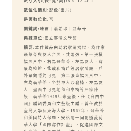
尺寸大小(長*寬*高):
8.9*12.4cm
數位化類別:
影像(圖片)
是否數位化:
否
關鍵詞:
琦君｜潘希珍｜聶華苓
典藏單位:
國立臺灣文學館
摘要:
本件藏品由琦君家屬捐贈，為作家
聶華苓與友人合照，共兩張。第一張橫
幅照片中，右為聶華苓，左為友人，背
景為檯燈、盆栽和窗戶等居家陳設，戶
外景觀隱約可見。第二張直幅照片中，
右為聶華苓，坐於單人沙發椅，左為友
人。畫面中可見地毯和桌椅等居家陳
設。聶華苓1949年來臺後，任《自由中
國》編輯委員和文藝版主編，曾任教於
臺灣大學及東海大學。1967年，聶華苓
和美國詩人保羅．安格爾一同創辦愛荷
華大學「國際寫作計畫」，促進國際文