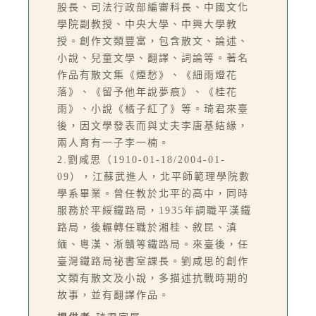
股長、司法行政部編審科長、中國文化
學院副教授、中央大學、中興大學教
授。創作文類豐富，包含散文、論述、
小說、兒童文學、翻譯、詞論等。著名
作品有散文集《煙愁》、《細雨燈花
落》、《留予他年說夢痕》、《桂花
雨》、小說《橘子紅了》等。琦君來臺
後，因文學發表而與丈夫李唐基結緣，
兩人育有一子李一楠。
2.劉咸思（1910-01-18/2004-01-
09），江蘇武進人，北平師範理學院數
學系畢業。曾任教於北平的高中，同時
服務於平綏鐵路局，1935年調職平漢鐵
路局，後輾轉任職於湘桂、敘昆、滇
緬、粵漢、淅贛等鐵路局。來臺後，任
臺灣鐵路局祕書室課長。劉咸思的創作
文類有散文及小說，多描述抗戰時期的
故事，並有翻譯作品。