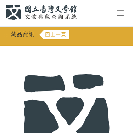
跳到主要內容
:::
藏品資訊
回上一頁
:::