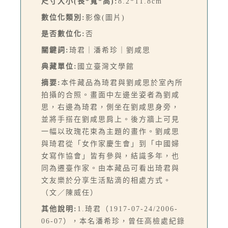
尺寸大小(長*寬*高):
8.2*11.8cm
數位化類別:
影像(圖片)
是否數位化:
否
關鍵詞:
琦君｜潘希珍｜劉咸思
典藏單位:
國立臺灣文學館
摘要:
本件藏品為琦君與劉咸思於室內所
拍攝的合照。畫面中左邊坐姿者為劉咸
思，右邊為琦君，側坐在劉咸思身旁，
並將手搭在劉咸思肩上。後方牆上可見
一幅以玫瑰花束為主題的畫作。劉咸思
與琦君從「女作家慶生會」到「中國婦
女寫作協會」皆有參與，結識多年，也
同為遷臺作家。由本藏品可看出琦君與
文友樂於分享生活點滴的相處方式。
（文／陳威任）
其他說明:
1.琦君（1917-07-24/2006-
06-07），本名潘希珍，曾任高檢處紀錄