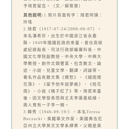
予琦君留念。（文／蘇筱雯）
其他說明:
1.照片背面有字：琦君阿姨：
玲瑤
2.琦君（1917-07-24/2006-06-07），
本名潘希珍，出生於中國浙江省永嘉
縣，1949年隨國民政府來臺，曾任高檢
處紀錄股長、司法行政部編審科長、中
國文化學院副教授、中央大學、中興大
學教授。創作文類豐富，包含散文、論
述、小說、兒童文學、翻譯、詞論等。
著名作品有散文集《煙愁》、《細雨燈
花落》、《留予他年說夢痕》、《桂花
雨》、小說《橘子紅了》等。琦君來臺
後，因文學發表而與丈夫李唐基結緣，
兩人育有一子李一楠。
3.韓秀（1946-09-19/），本名Teresa
Buczacki，美籍華文作家，美國弗吉尼
亞州立大學英文文學系肆業。父親是美