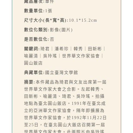
藏品層次:
單件
數量單位:
1張
尺寸大小(長*寬*高):
10.1*15.2cm
數位化類別:
影像(圖片)
是否數位化:
否
關鍵詞:
琦君｜潘希珍｜韓秀｜田新彬｜
喻麗清｜吳玲瑤｜世界華文作家協會｜
圓山飯店
典藏單位:
國立臺灣文學館
摘要:
本件藏品為琦君與文友出席第一屆
世界華文作家大會之合影。左起韓秀、
田新彬、喻麗清、琦君、吳玲瑤。拍攝
地點為臺北圓山飯店。1991年在臺北成
立的亞洲華文作家協會，隔年即擴展為
世界華文作家協會，於1992年11月22日
至25日，在臺北圓山大飯店召開第一屆
世界華文作家大會。此張照片由吳玲瑤