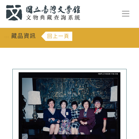
跳到主要內容
:::
藏品資訊
回上一頁
:::