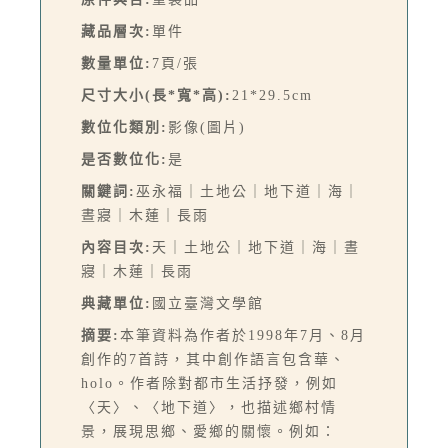
藏品層次:
單件
數量單位:
7頁/張
尺寸大小(長*寬*高):
21*29.5cm
數位化類別:
影像(圖片)
是否數位化:
是
關鍵詞:
巫永福｜土地公｜地下道｜海｜
晝寢｜木蓮｜長雨
內容目次:
天｜土地公｜地下道｜海｜晝
寢｜木蓮｜長雨
典藏單位:
國立臺灣文學館
摘要:
本筆資料為作者於1998年7月、8月
創作的7首詩，其中創作語言包含華、
holo。作者除對都市生活抒發，例如
〈天〉、〈地下道〉，也描述鄉村情
景，展現思鄉、愛鄉的關懷。例如：