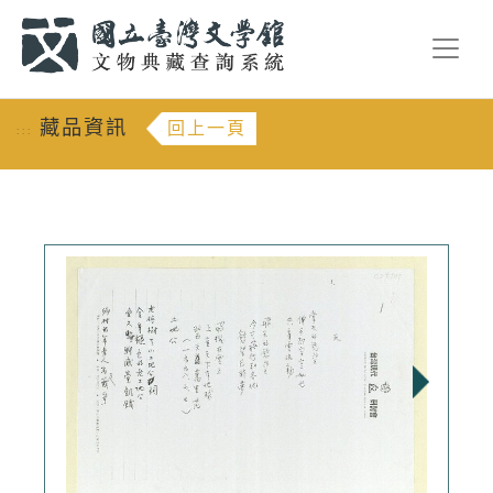
跳到主要內容
:::
藏品資訊
回上一頁
:::