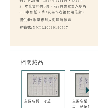
刊》第28期，1987年6月1日，頁53。
2. 本筆資料共3頁，前2頁書寫於永明牌
600字稿紙。第3頁為作者投稿用信封。
提供者:
朱學恕創大海洋詩雜誌
登錄號:
NMTL20080180517
-相關藏品-
主要名稱：守望
主要名稱：展售與悲
哀－給怡蘋