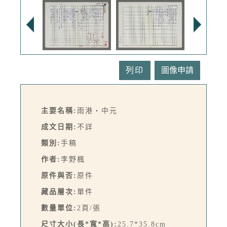
列印
主要名稱:
雨港・中元
成文日期:
不詳
類別:
手稿
作者:
李野楓
原件與否:
原件
藏品層次:
單件
數量單位:
2頁/張
尺寸大小(長*寬*高):
25.7*35.8cm