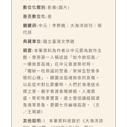
數位化類別:
影像(圖片)
是否數位化:
是
關鍵詞:
中元｜李野楓｜大海洋詩刊｜現
代詩
典藏單位:
國立臺灣文學館
摘要:
本筆資料為作者以中元節為創作主
題，使用第一人稱述說「如今欲招我／
一縷無靠孤魂」在中元普渡祭祀時，
「獨缺一柱熟識的焚香／來悼念愁悵多
懷的心緒」，顯露出孤魂無依的哀傷。
以此從中對比節慶時，人們於海港送水
燈之景，廟宇普渡香燭繚繞，人潮鼎
盛，祭祀牲果豐富，道士僧侶誦經超渡
鬼魂等景象，更顯七月幽魂孤寂。（文
／王珮穎）
其他說明:
1. 本筆資料收錄於《大海洋詩