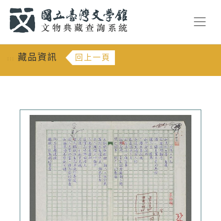
跳到主要內容
:::
藏品資訊
回上一頁
:::