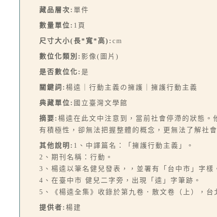
藏品層次:
單件
數量單位:
1頁
尺寸大小(長*寬*高):
cm
數位化類別:
影像(圖片)
是否數位化:
是
關鍵詞:
楊逵｜行動主義の擁護｜擁護行動主義
典藏單位:
國立臺灣文學館
摘要:
楊逵在此文中注意到，當前社會停滯的狀態。
有積極性，卻無法把握整體的概念，更無法了解社會
其他說明:
1、中譯篇名：「擁護行動主義」。
2、期刊名稱：行動。
3、楊逵以筆名健兒發表，，並署有「台中市」字樣
4、在臺中市 健兒二字旁，出現「逵」字筆跡。
5、《楊逵全集》收錄於第九卷．散文卷（上），台北
提供者:
楊建