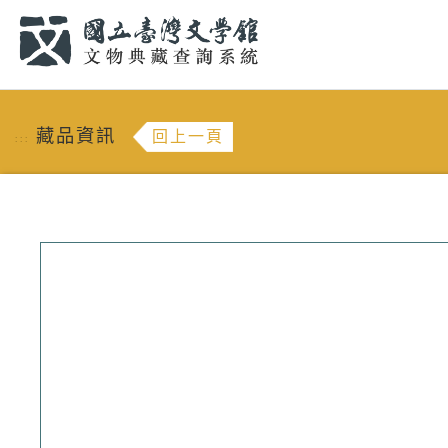
跳到主要內容
:::
藏品資訊
回上一頁
:::