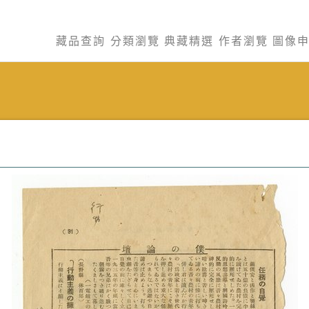
藏品查詢
分類瀏覽
典藏精選
作者瀏覽
圖像