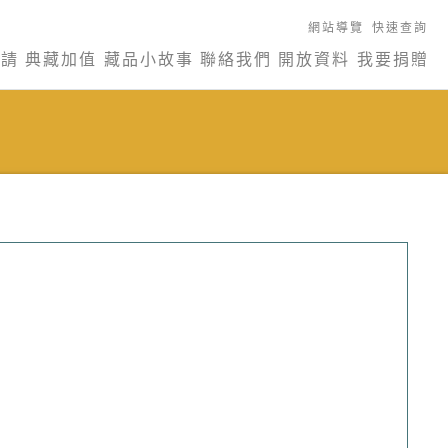
網站導覽
快速查詢
申請
典藏加值
藏品小故事
聯絡我們
開放資料
我要捐贈