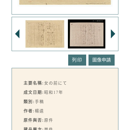
列印
主要名稱:
女の前にて
成文日期:
昭和17年
類別:
手稿
作者:
楊逵
原件與否:
原件
藏品層次:
單件