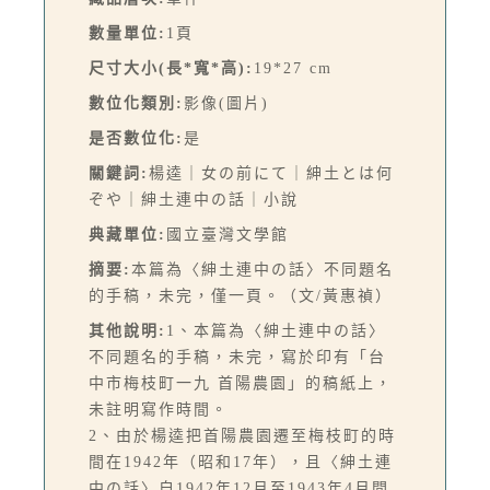
數量單位:
1頁
尺寸大小(長*寬*高):
19*27 cm
數位化類別:
影像(圖片)
是否數位化:
是
關鍵詞:
楊逵｜女の前にて｜紳土とは何
ぞや｜紳土連中の話｜小說
典藏單位:
國立臺灣文學館
摘要:
本篇為〈紳土連中の話〉不同題名
的手稿，未完，僅一頁。（文/黃惠禎）
其他說明:
1、本篇為〈紳土連中の話〉
不同題名的手稿，未完，寫於印有「台
中市梅枝町一九 首陽農園」的稿紙上，
未註明寫作時間。
2、由於楊逵把首陽農園遷至梅枝町的時
間在1942年（昭和17年），且〈紳土連
中の話〉自1942年12月至1943年4月間