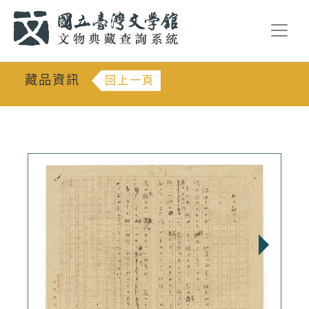
跳到主要內容
:::
藏品資訊
回上一頁
:::