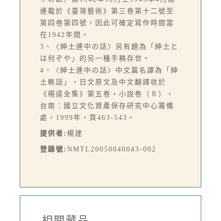
連載於《臺灣藝術》第三卷第十二號至
第四卷第四號，因此可確定寫作時間當
在1942年間。
3、〈紳土連中の話〉另有題為「紳土と
は何ぞや」的另一種手稿存世。
4、〈紳土連中の話〉中文篇名譯為「紳
土軼話」，日文原文及中文翻譯收於
《楊逵全集》第五卷‧小說卷（Ⅱ），
台南：國立文化資產保存研究中心籌備
處，1999年，頁463-543。
提供者:
楊建
登錄號:
NMTL20050040043-002
-相關藏品-