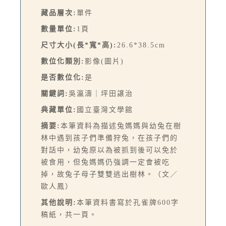
藏品層次:
單件
數量單位:
1頁
尺寸大小(長*寬*高):
26.6*38.5cm
數位化類別:
影像(圖片)
是否數位化:
是
關鍵詞:
吳瀛濤｜坪田譲治
典藏單位:
國立臺灣文學館
摘要:
本筆資料為描述兔媽媽與幼兔在樹
林中遇到孩子們準備狩兔，在孩子們的
對話中，幼兔原以為被抓到後可以免於
被食用，但兔媽媽仍強調一定會被吃
掉，故兔子母子雙雙逃出樹林。（文／
歐人鳳）
其他說明:
本筆資料書寫於孔雀牌600字
稿紙，共一頁。