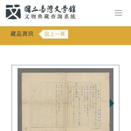
跳到主要內容
:::
藏品資訊
回上一頁
:::