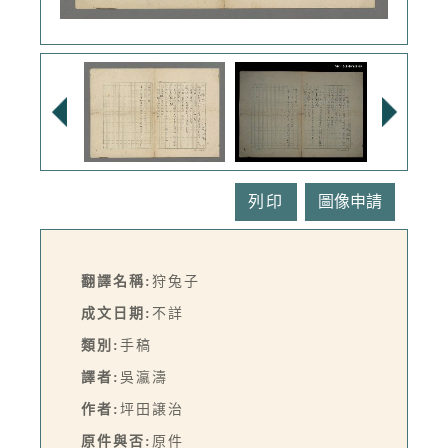
列印
翻譯名稱:
狩兔子
成文日期:
不詳
類別:
手稿
譯者:
吳瀛濤
作者:
坪田譲治
原件與否:
原件