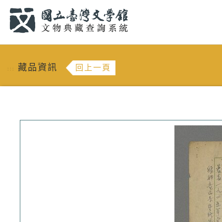
跳到主要內容
:::
藏品資訊
回上一頁
:::