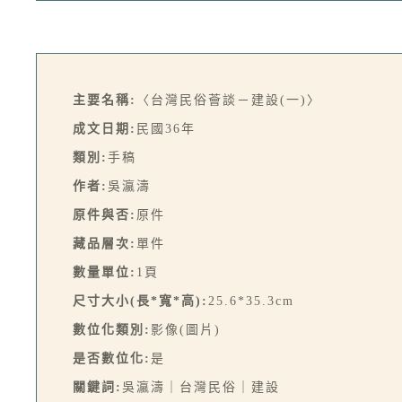
主要名稱:
〈台灣民俗薈談－建設(一)〉
成文日期:
民國36年
類別:
手稿
作者:
吳瀛濤
原件與否:
原件
藏品層次:
單件
數量單位:
1頁
尺寸大小(長*寬*高):
25.6*35.3cm
數位化類別:
影像(圖片)
是否數位化:
是
關鍵詞:
吳瀛濤｜台灣民俗｜建設