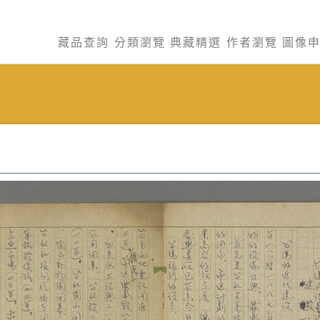
藏品查詢
分類瀏覽
典藏精選
作者瀏覽
圖像