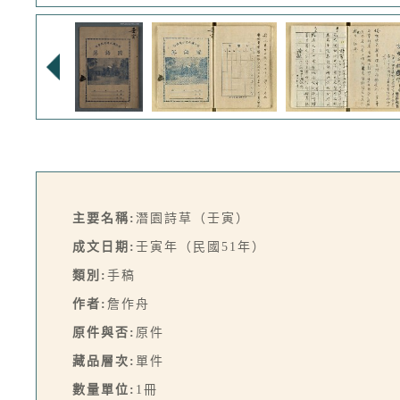
主要名稱:
潛園詩草（壬寅）
成文日期:
壬寅年（民國51年）
類別:
手稿
作者:
詹作舟
原件與否:
原件
藏品層次:
單件
數量單位:
1冊