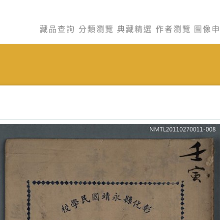
藏品查詢
分類瀏覽
典藏精選
作者瀏覽
圖像