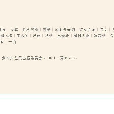
聽泉｜大雲｜曉枕聞雨｜殘筆｜泣血迎母圖｜詩文之友｜詩文｜
｜獨木橋｜步虛詞｜洋菇｜秋菊｜出題難｜農村冬雨｜凌霜菊｜
爭春｜一百
作舟全集出版委員會，2001，頁39-60。