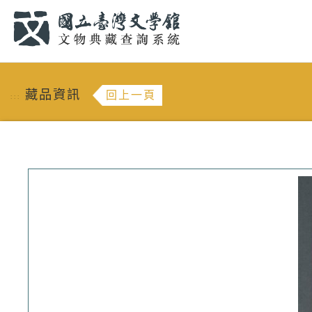
跳到主要內容
:::
藏品資訊
回上一頁
:::