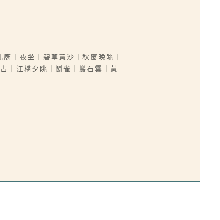
孔廟｜夜坐｜碧草黃沙｜秋窗晚眺｜
今古｜江橋夕眺｜鬪雀｜巖石雲｜黃