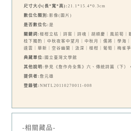
尺寸大小(長*寬*高):
21.1*15.4*0.3cm
數位化類別:
影像(圖片)
是否數位化:
是
關鍵詞:
椪柑立枯｜詩窖｜詩魂｜胡順慶｜風前筍｜
桂下獨酌｜中秋夜客中望月｜中秋月｜儒將｜學海
達雲｜華新｜空谷幽蘭｜汲深｜椪柑｜葡萄｜梅雀
典藏單位:
國立臺灣文學館
其他說明:
參見《詹作舟全集》六、傳統詩篇（下），詹
提供者:
詹元雄
登錄號:
NMTL20110270011-008
-相關藏品-