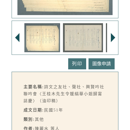
列印
主要名稱:
詩文之友社、聲社、興賢吟社
聯吟會〈王桂木先生令媛絹華小姐歸甯
誌慶〉（油印稿）
成文日期:
民國51年
類別:
其他
作者:
陳麗水 等人