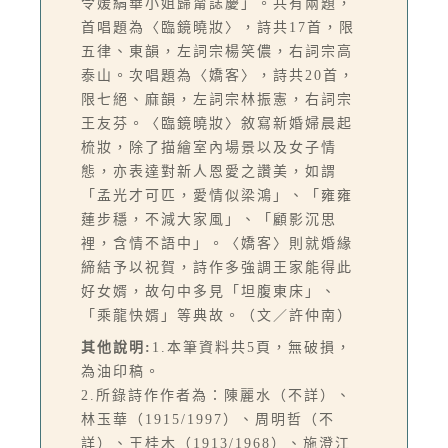
令媛絹華小姐歸甯誌慶」。共有兩題，
首唱題為〈臨鏡曉妝〉，詩共17首，限
五律、東韻，左詞宗楊笑儂，右詞宗高
泰山。次唱題為〈嬌客〉，詩共20首，
限七絕、麻韻，左詞宗林振憲，右詞宗
王友芬。〈臨鏡曉妝〉敘寫新婚婦晨起
梳妝，除了描繪室內場景以及女子情
態，亦表達對新人恩愛之讚美，如謂
「孟光才可匹，愛情似梁鴻」、「雍雍
蓮步穩，不減大家風」、「顧影沉思
裡，含情不語中」。〈嬌客〉則就婚緣
締結予以祝賀，詩作多強調王家能得此
好女婿，故句中多見「坦腹東床」、
「乘龍快婿」等典故。（文／許仲南）
其他說明:
1.本筆資料共5頁，無破損，
為油印稿。
2.所錄詩作作者為：陳麗水（不詳）、
林玉華（1915/1997）、周明哲（不
詳）、王桂木（1913/1968）、施澄江