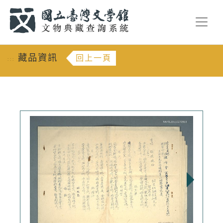
跳到主要內容
:::
藏品資訊
回上一頁
:::