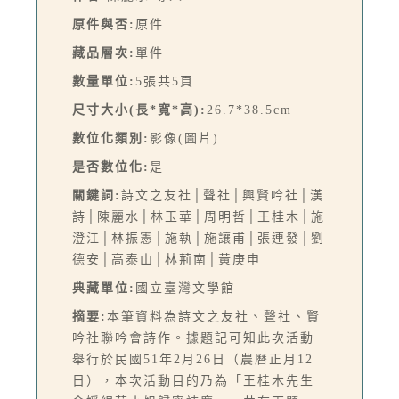
原件與否:
原件
藏品層次:
單件
數量單位:
5張共5頁
尺寸大小(長*寬*高):
26.7*38.5cm
數位化類別:
影像(圖片)
是否數位化:
是
關鍵詞:
詩文之友社│聲社│興賢吟社│漢
詩│陳麗水│林玉華│周明哲│王桂木│施
澄江│林振憲│施執│施讓甫│張連發│劉
德安│高泰山│林荊南│黃庚申
典藏單位:
國立臺灣文學館
摘要:
本筆資料為詩文之友社、聲社、賢
吟社聯吟會詩作。據題記可知此次活動
舉行於民國51年2月26日（農曆正月12
日），本次活動目的乃為「王桂木先生