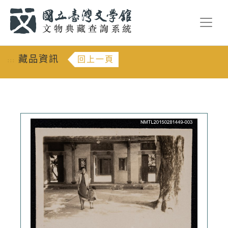
跳到主要內容
:::
藏品資訊
回上一頁
:::