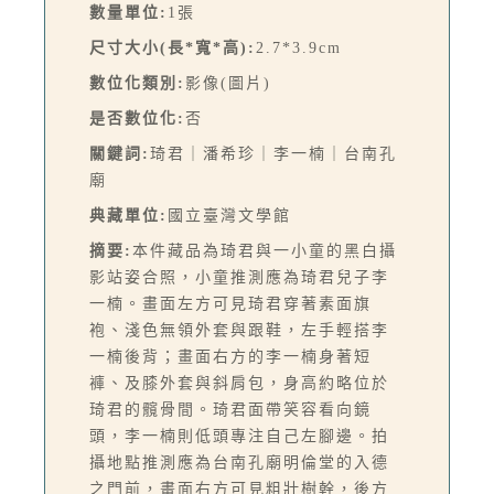
數量單位:
1張
尺寸大小(長*寬*高):
2.7*3.9cm
數位化類別:
影像(圖片)
是否數位化:
否
關鍵詞:
琦君｜潘希珍｜李一楠｜台南孔
廟
典藏單位:
國立臺灣文學館
摘要:
本件藏品為琦君與一小童的黑白攝
影站姿合照，小童推測應為琦君兒子李
一楠。畫面左方可見琦君穿著素面旗
袍、淺色無領外套與跟鞋，左手輕搭李
一楠後背；畫面右方的李一楠身著短
褲、及膝外套與斜肩包，身高約略位於
琦君的髖骨間。琦君面帶笑容看向鏡
頭，李一楠則低頭專注自己左腳邊。拍
攝地點推測應為台南孔廟明倫堂的入德
之門前，畫面右方可見粗壯樹幹，後方