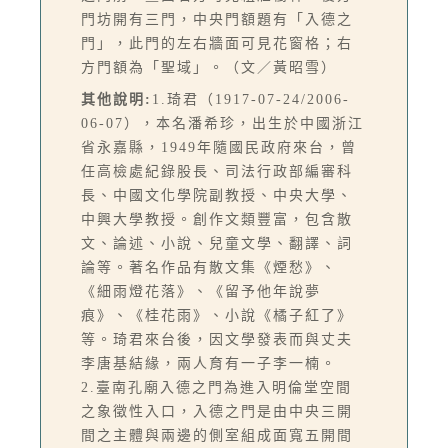
門坊開有三門，中央門額題有「入德之
門」，此門的左右牆面可見花窗格；右
方門額為「聖域」。（文／黃昭雪）
其他說明:
1.琦君（1917-07-24/2006-
06-07），本名潘希珍，出生於中國浙江
省永嘉縣，1949年隨國民政府來台，曾
任高檢處紀錄股長、司法行政部編審科
長、中國文化學院副教授、中央大學、
中興大學教授。創作文類豐富，包含散
文、論述、小說、兒童文學、翻譯、詞
論等。著名作品有散文集《煙愁》、
《細雨燈花落》、《留予他年說夢
痕》、《桂花雨》、小說《橘子紅了》
等。琦君來台後，因文學發表而與丈夫
李唐基結緣，兩人育有一子李一楠。
2.臺南孔廟入德之門為進入明倫堂空間
之象徵性入口，入德之門是由中央三開
間之主體與兩邊的側室組成面寬五開間