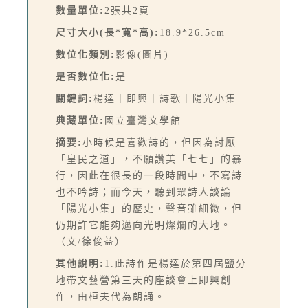
數量單位:
2張共2頁
尺寸大小(長*寬*高):
18.9*26.5cm
數位化類別:
影像(圖片)
是否數位化:
是
關鍵詞:
楊逵｜即興｜詩歌｜陽光小集
典藏單位:
國立臺灣文學館
摘要:
小時候是喜歡詩的，但因為討厭
「皇民之道」，不願讚美「七七」的暴
行，因此在很長的一段時間中，不寫詩
也不吟詩；而今天，聽到眾詩人談論
「陽光小集」的歷史，聲音雖細微，但
仍期許它能夠邁向光明燦爛的大地。
（文/徐俊益）
其他說明:
1.此詩作是楊逵於第四屆鹽分
地帶文藝營第三天的座談會上即興創
作，由桓夫代為朗誦。