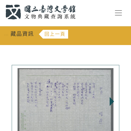
跳到主要內容
:::
藏品資訊
回上一頁
:::