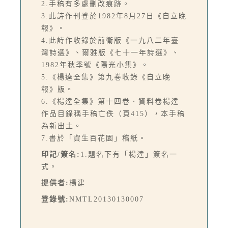
2.手稿有多處刪改痕跡。
3.此詩作刊登於1982年8月27日《自立晚
報》。
4.此詩作收錄於前衛版《一九八二年臺
灣詩選》、爾雅版《七十一年詩選》、
1982年秋季號《陽光小集》。
5.《楊逵全集》第九卷收錄《自立晚
報》版。
6.《楊逵全集》第十四卷．資料卷楊逵
作品目錄稱手稿亡佚（頁415），本手稿
為新出土。
7.書於「資生百花園」稿紙。
印記/簽名:
1.題名下有「楊逵」簽名一
式。
提供者:
楊建
登錄號:
NMTL20130130007