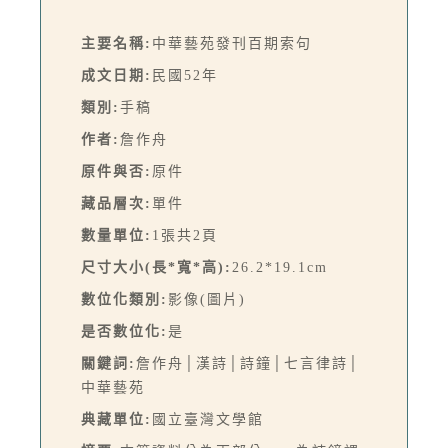
主要名稱:
中華藝苑發刊百期索句
成文日期:
民國52年
類別:
手稿
作者:
詹作舟
原件與否:
原件
藏品層次:
單件
數量單位:
1張共2頁
尺寸大小(長*寬*高):
26.2*19.1cm
數位化類別:
影像(圖片)
是否數位化:
是
關鍵詞:
詹作舟│漢詩│詩鐘│七言律詩│
中華藝苑
典藏單位:
國立臺灣文學館