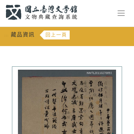
跳到主要內容
:::
藏品資訊
回上一頁
:::