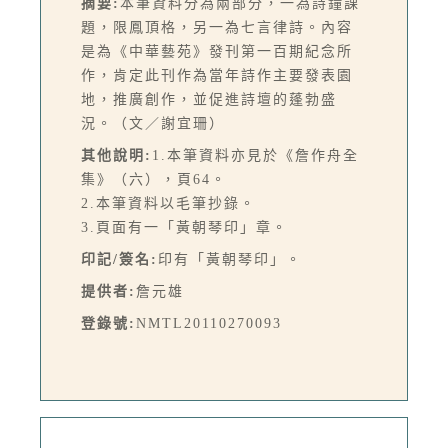
摘要:
本筆資料分為兩部分，一為詩鐘課
題，限鳳頂格，另一為七言律詩。內容
是為《中華藝苑》發刊第一百期紀念所
作，肯定此刊作為當年詩作主要發表園
地，推廣創作，並促進詩壇的蓬勃盛
況。（文／謝宜珊）
其他說明:
1.本筆資料亦見於《詹作舟全
集》（六），頁64。
2.本筆資料以毛筆抄錄。
3.頁面有一「黃朝琴印」章。
印記/簽名:
印有「黃朝琴印」。
提供者:
詹元雄
登錄號:
NMTL20110270093