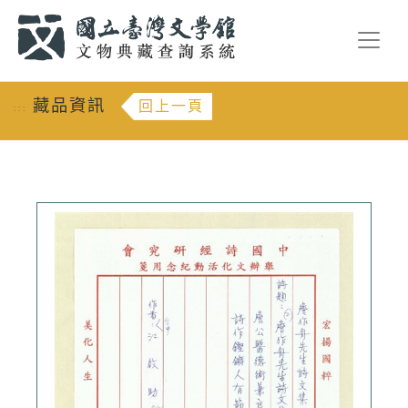
跳到主要內容
:::
藏品資訊
回上一頁
:::