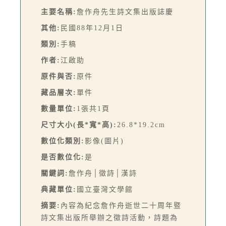
主要名稱:
詹作舟先生詩文集出版誌慶
其他:
民國88年12月1日
類別:
手稿
作者:
江啟助
原件與否:
原件
藏品層次:
單件
數量單位:
1張共1頁
尺寸大小(長*寬*高):
26.8*19.2cm
數位化類別:
影像(圖片)
是否數位化:
是
關鍵詞:
詹作舟│徵詩│漢詩
典藏單位:
國立臺灣文學館
摘要:
內容為紀念詹作舟逝世二十周年暨
詩文集出版所舉辦之徵詩活動，詩題為