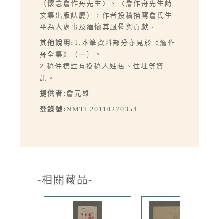
〈懷念詹作舟先生〉、〈詹作舟先生詩
文集出版誌慶〉，作者投稿描寫詹氏生
平為人處事及緬懷其風骨與貢獻。
其他說明:
1.本筆資料部分亦見於《詹作
舟全集》（一）。
2.稿件標註有投稿人姓名、住址等資
訊。
提供者:
詹元雄
登錄號:
NMTL20110270354
-相關藏品-