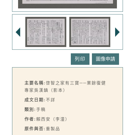
列印
主要名稱:
啓智之家有三寶──業餘復健
專家吳漢鎮（影本）
成文日期:
不詳
類別:
手稿
作者:
賴西安（李潼）
原件與否:
重製品