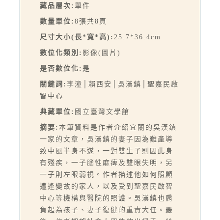
藏品層次:
單件
數量單位:
8張共8頁
尺寸大小(長*寬*高):
25.7*36.4cm
數位化類別:
影像(圖片)
是否數位化:
是
關鍵詞:
李潼│賴西安│吳漢鎮│聖嘉民啟
智中心
典藏單位:
國立臺灣文學館
摘要:
本筆資料是作者介紹宜蘭的吳漢鎮
一家的文章，吳漢鎮的妻子因為難產導
致中風半身不遂，一對雙生子則因此身
有殘疾，一子腦性麻痺及雙眼失明，另
一子則左眼弱視。作者描述他如何照顧
遭逢變故的家人，以及受到聖嘉民啟智
中心等機構與醫院的照護。吳漢鎮也肩
負起為孩子、妻子復健的重責大任。最