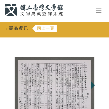
跳到主要內容
:::
藏品資訊
回上一頁
:::