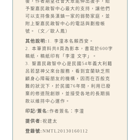
後，作者期望社會大眾能伸出援手，給
予聖嘉民啟智中心最大的支持，讓他們
可以支持像吳漢鎮一家的弱勢家庭，並
附上聖嘉民啟智中心的電話與劃撥帳
號。（文／歐人鳳）
其他說明:
1. 李潼本名賴西安。
2. 本筆資料共8頁為影本，書寫於600字
稿紙，稿紙印有「李潼 文字」。
3. 聖嘉民啟智中心是民國54年義大利籍
呂若瑟神父來台服務，看到宜蘭缺乏照
顧身心障礙朋友的機構，因而在百般克
難的狀況下，於民國76年間，利用已廢
棄的修道院創辦，並接受各地的長期捐
款以維持中心運作。
印記/簽名:
作者簽名：李潼
提供者:
祝建太
登錄號:
NMTL20130160112