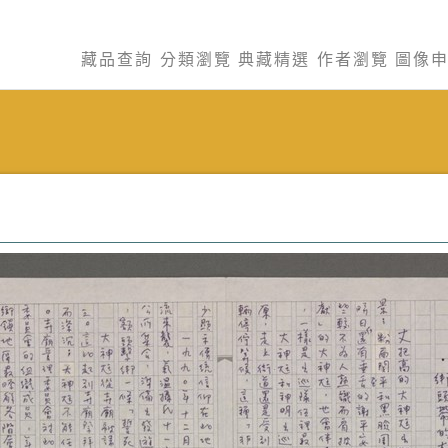
藏品查詢
分類瀏覽
典藏精選
作者瀏覽
圖像