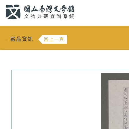
跳到主要內容
:::
藏品資訊
回上一頁
:::