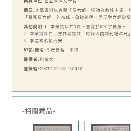
典藏單位:
國立臺灣文學館
摘要:
本筆資料以宜蘭「反六輕」運動為敘述主題，記
「誓死反六輕」的布條，象徵神明一同反對六輕破
其他說明:
1. 本筆資料共3頁，書寫於600字稿紙。
2. 本筆資料右上方作者標註「時報人間副刊楊澤兄
3. 李潼本名賴西安。
印記/簽名:
作者簽名：李潼
提供者:
祝建太
登錄號:
NMTL20130160038
-相關藏品-