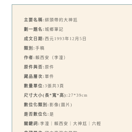
主要名稱:
綁頭帶的大神尪
劃一題名:
城鄉筆記
成文日期:
西元1993年12月5日
類別:
手稿
作者:
賴西安（李潼）
原件與否:
原件
藏品層次:
單件
數量單位:
3張共3頁
尺寸大小(長*寬*高):
27*39cm
數位化類別:
影像(圖片)
是否數位化:
是
關鍵詞:
李潼｜賴西安｜大神尪｜六輕