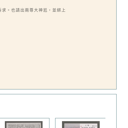
出訴求。也請出兩尊大神尪，並綁上