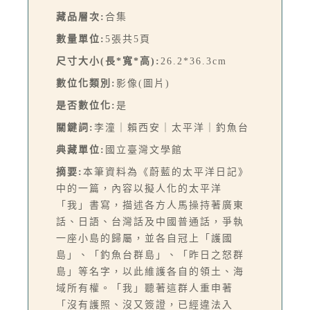
藏品層次:
合集
數量單位:
5張共5頁
尺寸大小(長*寬*高):
26.2*36.3cm
數位化類別:
影像(圖片)
是否數位化:
是
關鍵詞:
李潼｜賴西安｜太平洋｜釣魚台
典藏單位:
國立臺灣文學館
摘要:
本筆資料為《蔚藍的太平洋日記》
中的一篇，內容以擬人化的太平洋
「我」書寫，描述各方人馬操持著廣東
話、日語、台灣話及中國普通話，爭執
一座小島的歸屬，並各自冠上「護國
島」、「釣魚台群島」、「昨日之怒群
島」等名字，以此維護各自的領土、海
域所有權。「我」聽著這群人重申著
「沒有護照、沒又簽證，已經違法入