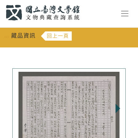
跳到主要內容
:::
藏品資訊
回上一頁
:::