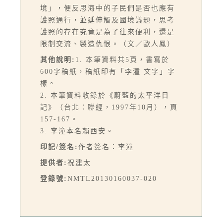
境」，便反思海中的子民們是否也應有
護照通行，並延伸觸及國境議題，思考
護照的存在究竟是為了往來便利，還是
限制交流、製造仇恨。（文／歐人鳳）
其他說明:
1. 本筆資料共5頁，書寫於
600字稿紙，稿紙印有「李潼 文字」字
樣。
2. 本筆資料收錄於《蔚藍的太平洋日
記》（台北：聯經，1997年10月），頁
157-167。
3. 李潼本名賴西安。
印記/簽名:
作者簽名：李潼
提供者:
祝建太
登錄號:
NMTL20130160037-020