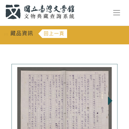
跳到主要內容
:::
藏品資訊
回上一頁
:::