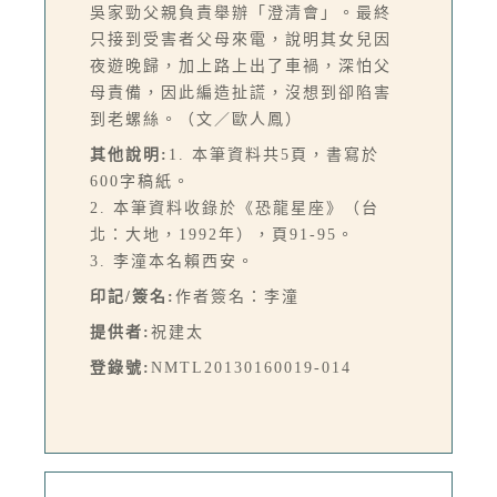
吳家勁父親負責舉辦「澄清會」。最終
只接到受害者父母來電，說明其女兒因
夜遊晚歸，加上路上出了車禍，深怕父
母責備，因此編造扯謊，沒想到卻陷害
到老螺絲。（文／歐人鳳）
其他說明:
1. 本筆資料共5頁，書寫於
600字稿紙。
2. 本筆資料收錄於《恐龍星座》（台
北：大地，1992年），頁91-95。
3. 李潼本名賴西安。
印記/簽名:
作者簽名：李潼
提供者:
祝建太
登錄號:
NMTL20130160019-014