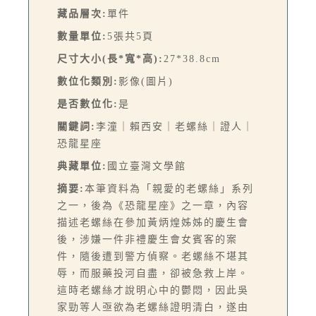
藏品層次:
單件
數量單位:
5張共5頁
尺寸大小(長*寬*高):
27*38.8cm
數位化類別:
影像(圖片)
是否數位化:
是
關鍵詞:
李潼｜賴西安｜老螺絲｜證人｜
恐龍星座
典藏單位:
國立臺灣文學館
摘要:
本筆資料為「親愛的老螺絲」系列
之一，後為《恐龍星座》之一章，內容
描述老螺絲在參加黃炳煌姊姊的慶生會
後，涉嫌一件非禮慶生會女賓客的案
件，隨後遭到警方偵察。老螺絲不堪其
辱，而服藥投河自盡，卻被急救上岸。
這時老螺絲才說明心中的鬱悶，因此吳
家勁等人亟欲為老螺絲證明清白，遂由