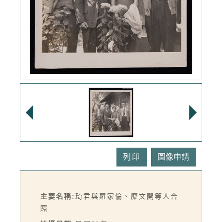
列印
主要名稱:
琦君與羅家倫、糜文開等人合
照