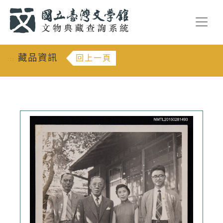
跳到主要內容
:::
藏品資訊
回上一頁
:::