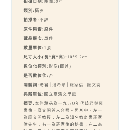
拍攝日期:
民國39年
類別:
攝影
拍攝者:
不詳
原件與否:
原件
藏品層次:
單件
數量單位:
1張
尺寸大小(長*寬*高):
10*9.2cm
數位化類別:
影像(圖片)
是否數位化:
否
關鍵詞:
琦君│潘希珍│羅家倫│糜文開
典藏單位:
國立臺灣文學館
摘要:
本件藏品為一九五O年代琦君與羅
家倫、糜文開等人合照。照片中，左一
為糜文開教授；左二為知名教育家羅家
倫先生；右一為羅家倫的秘書；右二為