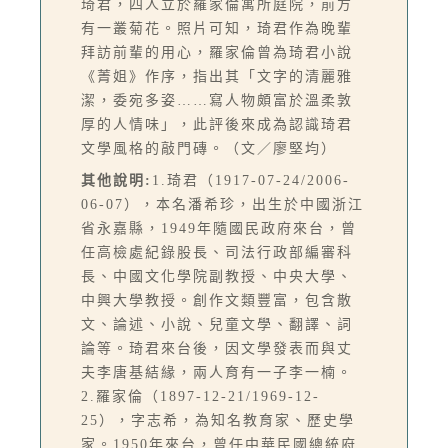
琦君，四人立於羅家倫寓所庭院，前方
有一叢菊花。照片可知，琦君作為晚輩
拜訪前輩的用心，羅家倫曾為琦君小說
《菁姐》作序，指出其「文字的清麗雅
潔，委宛多姿……寫人物頗富於溫柔敦
厚的人情味」，此評後來成為認識琦君
文學風格的敲門磚。（文／廖堅均）
其他說明:
1.琦君（1917-07-24/2006-
06-07），本名潘希珍，出生於中國浙江
省永嘉縣，1949年隨國民政府來台，曾
任高檢處紀錄股長、司法行政部編審科
長、中國文化學院副教授、中央大學、
中興大學教授。創作文類豐富，包含散
文、論述、小說、兒童文學、翻譯、詞
論等。琦君來台後，因文學發表而與丈
夫李唐基結緣，兩人育有一子李一楠。
2.羅家倫（1897-12-21/1969-12-
25），字志希，為知名教育家、歷史學
家。1950年來台，曾任中華民國總統府