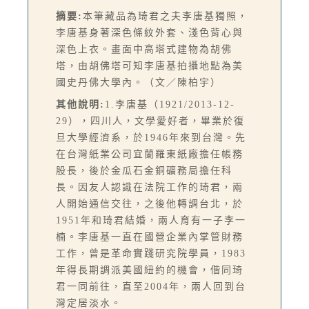
摘要:
本筆藏品為琦君之夫李唐基獨照，
李唐基身著深色條紋外套、淺色背心與
深色上衣。畫面中高塔式建物為胡佛
塔，由胡佛塔可知李唐基拍攝地點為美
國史丹佛大學內。（文／陳柏宇）
其他說明:
1.李唐基（1921/2013-12-
29），四川人，文學愛好者，畢業於復
旦大學經濟系，於1946年來到台灣。先
在台灣紙業公司宜蘭羅東紙廠擔任帳務
股長，後於金瓜石金銅礦務局擔任科
長。因友人認識在法院工作的琦君，兩
人開始通信交往，之後他轉調台北，於
1951年和琦君結婚，兩人育有一子李一
楠。李唐基一直在國營企業內掌管財務
工作，曾是革命實踐研究院學員，1983
年得長期調派美國紐約的機會，偕同琦
君一同前往，直至2004年，兩人回到台
灣定居淡水。