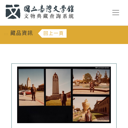
跳到主要內容
:::
藏品資訊
回上一頁
:::