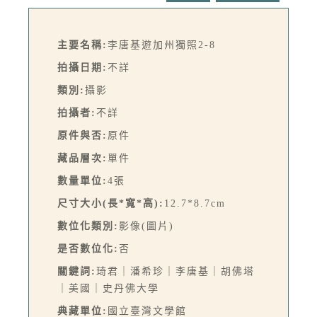
主要名稱:
李唐基遊加州獨照2-8
拍攝日期:
不詳
類別:
攝影
拍攝者:
不詳
原件與否:
原件
藏品層次:
單件
數量單位:
4張
尺寸大小(長*寬*高):
12.7*8.7cm
數位化類別:
影像(圖片)
是否數位化:
否
關鍵詞:
琦君｜潘希珍｜李唐基｜胡佛塔
｜美國｜史丹佛大學
典藏單位:
國立臺灣文學館