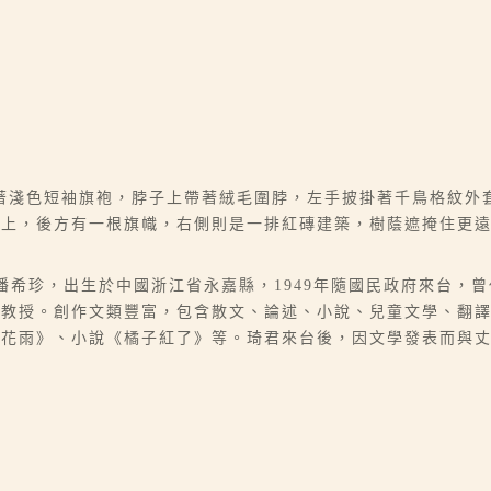
著淺色短袖旗袍，脖子上帶著絨毛圍脖，左手披掛著千鳥格紋外
之上，後方有一根旗幟，右側則是一排紅磚建築，樹蔭遮掩住更
07），本名潘希珍，出生於中國浙江省永嘉縣，1949年隨國民政府來
學教授。創作文類豐富，包含散文、論述、小說、兒童文學、翻
桂花雨》、小說《橘子紅了》等。琦君來台後，因文學發表而與