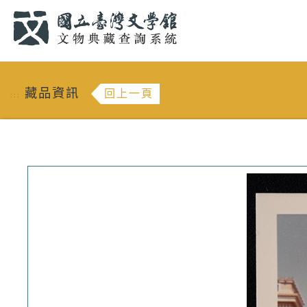
跳到主要內容
:::
藏品資訊
回上一頁
:::