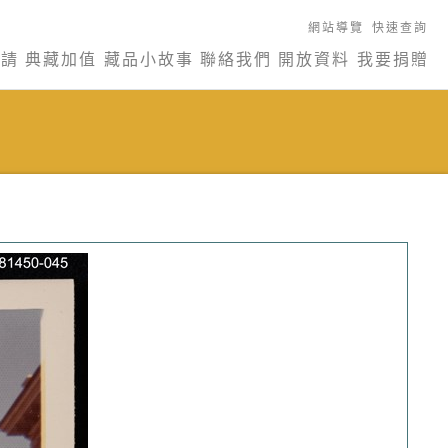
網站導覽
快速查詢
申請
典藏加值
藏品小故事
聯絡我們
開放資料
我要捐贈