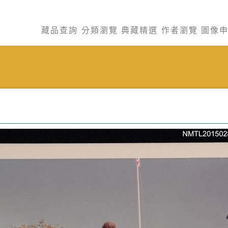
藏品查詢
分類瀏覽
典藏精選
作者瀏覽
圖像