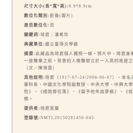
尺寸大小(長*寬*高):
8.9*8.9cm
數位化類別:
影像(圖片)
是否數位化:
否
關鍵詞:
琦君｜潘希珍
典藏單位:
國立臺灣文學館
摘要:
此藏品為琦君個人獨照一幀。照片中，琦君身
一座雕像之前。背景的人像雕塑立於一人高的底座
（文／陳海茵）
其他說明:
琦君（1917-07-24/2006-06-
審科長、中國文化學院副教授、中央大學、中興大
愁》、《細雨燈花落》、《留予他年說夢痕》、《
楠。
提供者:
琦君家屬
登錄號:
NMTL20150281450-045