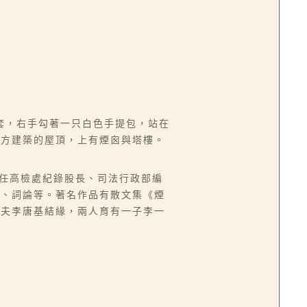
套，右手勾著一只白色手提包，站在
遠方建築的屋頂，上有煙囪與塔樓。
台，曾任高檢處紀錄股長、司法行政部編
譯、詞論等。著名作品有散文集《煙
丈夫李唐基結緣，兩人育有一子李一