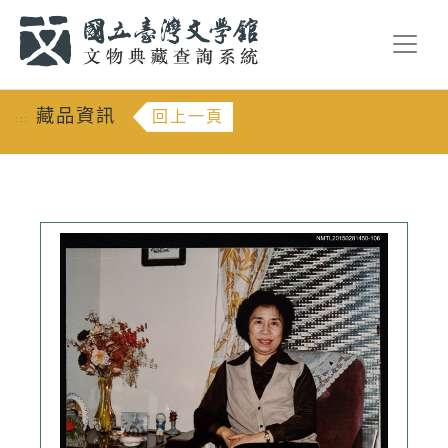
跳到主要內容
:::
藏品資訊
回上一頁
:::