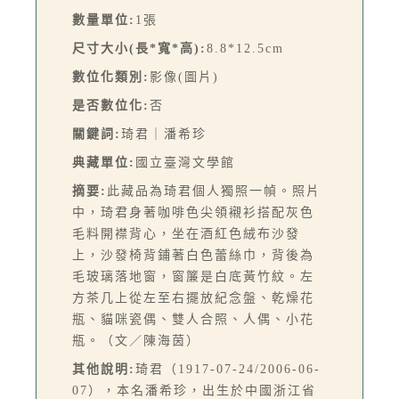
數量單位:
1張
尺寸大小(長*寬*高):
8.8*12.5cm
數位化類別:
影像(圖片)
是否數位化:
否
關鍵詞:
琦君｜潘希珍
典藏單位:
國立臺灣文學館
摘要:
此藏品為琦君個人獨照一幀。照片
中，琦君身著咖啡色尖領襯衫搭配灰色
毛料開襟背心，坐在酒紅色絨布沙發
上，沙發椅背鋪著白色蕾絲巾，背後為
毛玻璃落地窗，窗簾是白底黃竹紋。左
方茶几上從左至右擺放紀念盤、乾燥花
瓶、貓咪瓷偶、雙人合照、人偶、小花
瓶。（文／陳海茵）
其他說明:
琦君（1917-07-24/2006-06-
07），本名潘希珍，出生於中國浙江省