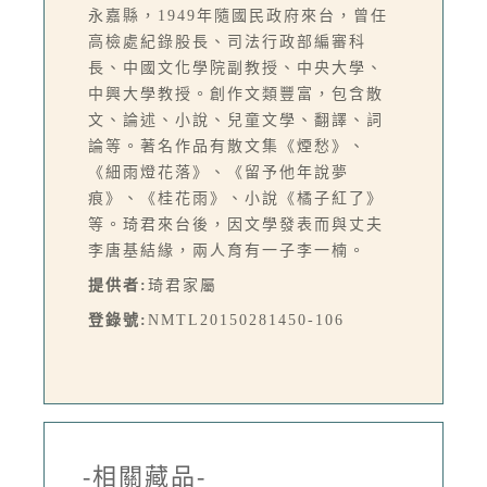
永嘉縣，1949年隨國民政府來台，曾任
高檢處紀錄股長、司法行政部編審科
長、中國文化學院副教授、中央大學、
中興大學教授。創作文類豐富，包含散
文、論述、小說、兒童文學、翻譯、詞
論等。著名作品有散文集《煙愁》、
《細雨燈花落》、《留予他年說夢
痕》、《桂花雨》、小說《橘子紅了》
等。琦君來台後，因文學發表而與丈夫
李唐基結緣，兩人育有一子李一楠。
提供者:
琦君家屬
登錄號:
NMTL20150281450-106
-相關藏品-