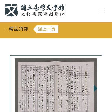
跳到主要內容
:::
藏品資訊
回上一頁
:::