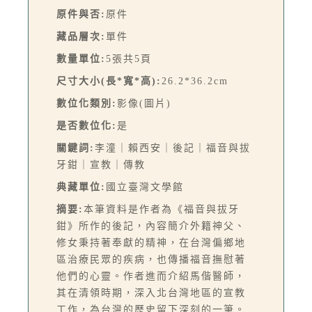
原件與否:
原件
藏品層次:
單件
數量單位:
5張共5頁
尺寸大小(長*寬*高):
26.2*36.2cm
數位化類別:
影像(圖片)
是否數位化:
是
關鍵詞:
李潼｜賴西安｜後記｜福音與拔
牙鉗｜宣教｜傳教
典藏單位:
國立臺灣文學館
摘要:
本筆資料是作者為《福音與拔牙
鉗》所作的後記，內容簡介外籍神父、
修女秉持著奉獻的精神，在台灣偏鄉地
區治療民眾的疾病，也傳播福音撫慰著
他們的心靈。作者進而介紹馬偕醫師，
其在清領時期，深入北台灣地區的宣教
工作，為台灣的歷史留下深刻的一筆。