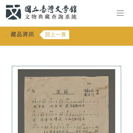
跳到主要內容
:::
藏品資訊
回上一頁
:::