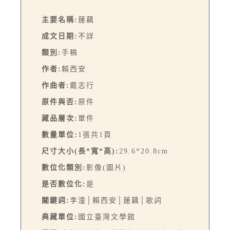
主要名稱:
蓮藕
成文日期:
不詳
類別:
手稿
作者:
賴西安
作曲者:
戴志行
原件與否:
原件
藏品層次:
單件
數量單位:
1張共1頁
尺寸大小(長*寬*高):
29.6*20.8cm
數位化類別:
影像(圖片)
是否數位化:
是
關鍵詞:
李潼│賴西安│蓮藕│歌詞
典藏單位:
國立臺灣文學館