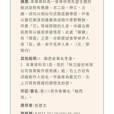
摘要:
本筆資料為一首等待與失望主題的
歌詞並附有簡譜，共二段，押ㄛ、ㄡ
韻，詞句以相似句式製造韻律感。作者
以蓮花開落到蓮藕熟成暗示季節轉換，
呼應「它」等候時間的久長。中國古典
民歌常以諧音表達情意，此處「蓮藕」
有「憐我」之意，亦即敘述者等候伊人
來「採」摘，卻不見伊人來。（文／廖
堅均）
其他說明:
1. 賴西安筆名李潼。
2. 本筆資料共1頁，寫於「新力股份有限
公司音樂製作部用譜」紙，右上方註有
詞曲創作人姓名，作曲者為戴志行，左
上方寫有簡譜的調號及拍號。
印記/簽名:
第1/1頁作者署名「賴西
安」。
提供者:
祝建太
登錄號:
NMTL20130160146-001