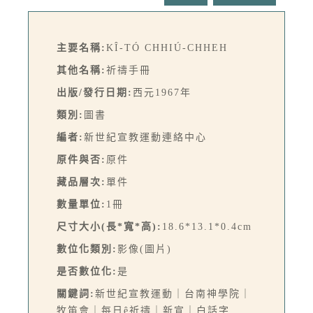
主要名稱:
KÎ-TÓ CHHIÚ-CHHEH
其他名稱:
祈禱手冊
出版/發行日期:
西元1967年
類別:
圖書
編者:
新世紀宣教運動連絡中心
原件與否:
原件
藏品層次:
單件
數量單位:
1冊
尺寸大小(長*寬*高):
18.6*13.1*0.4cm
數位化類別:
影像(圖片)
是否數位化:
是
關鍵詞:
新世紀宣教運動｜台南神學院｜
牧笛會｜每日ê祈禱｜新宣｜白話字