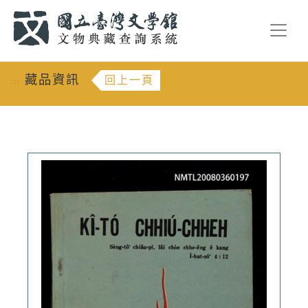
跳到主要內容
:::
藏品資訊
回上一頁
:::