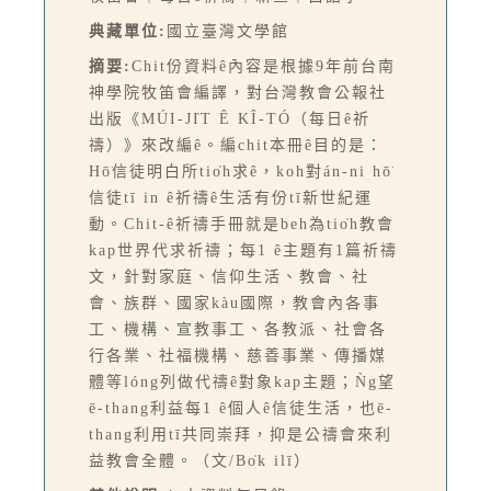
典藏單位:
國立臺灣文學館
摘要:
Chit份資料ê內容是根據9年前台南
神學院牧笛會編譯，對台灣教會公報社
出版《MÚI-JI̍T Ê KÎ-TÓ（每日ê祈
禱）》來改編ê。編chit本冊ê目的是：
Hō͘信徒明白所tio̍h求ê，koh對án-ni hō͘
信徒tī in ê祈禱ê生活有份tī新世紀運
動。Chit-ê祈禱手冊就是beh為tio̍h教會
kap世界代求祈禱；每1 ê主題有1篇祈禱
文，針對家庭、信仰生活、教會、社
會、族群、國家kàu國際，教會內各事
工、機構、宣教事工、各教派、社會各
行各業、社福機構、慈善事業、傳播媒
體等lóng列做代禱ê對象kap主題；Ǹg望
ē-thang利益每1 ê個人ê信徒生活，也ē-
thang利用tī共同崇拜，抑是公禱會來利
益教會全體。（文/Bo̍k ilī）