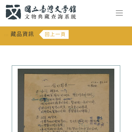
跳到主要內容
:::
藏品資訊
回上一頁
:::