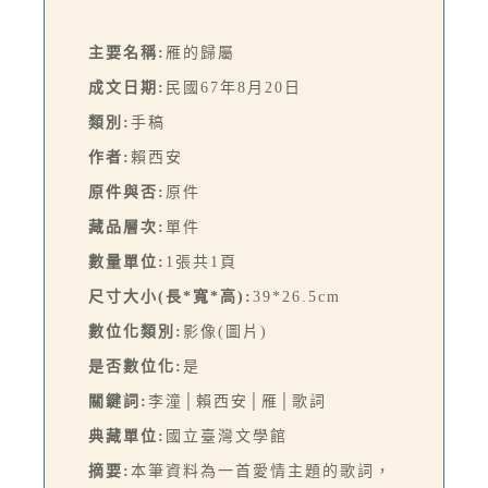
主要名稱:
雁的歸屬
成文日期:
民國67年8月20日
類別:
手稿
作者:
賴西安
原件與否:
原件
藏品層次:
單件
數量單位:
1張共1頁
尺寸大小(長*寬*高):
39*26.5cm
數位化類別:
影像(圖片)
是否數位化:
是
關鍵詞:
李潼│賴西安│雁│歌詞
典藏單位:
國立臺灣文學館
摘要:
本筆資料為一首愛情主題的歌詞，