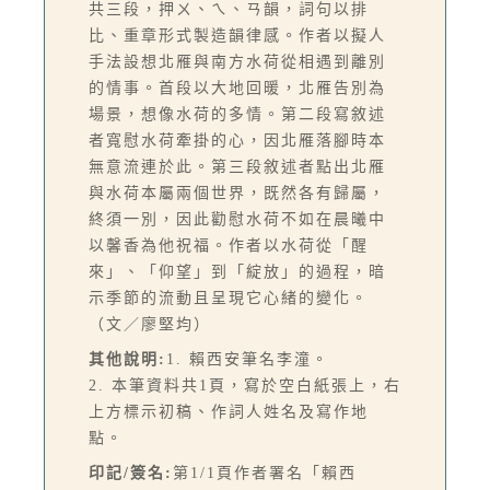
共三段，押ㄨ、ㄟ、ㄢ韻，詞句以排
比、重章形式製造韻律感。作者以擬人
手法設想北雁與南方水荷從相遇到離別
的情事。首段以大地回暖，北雁告別為
場景，想像水荷的多情。第二段寫敘述
者寬慰水荷牽掛的心，因北雁落腳時本
無意流連於此。第三段敘述者點出北雁
與水荷本屬兩個世界，既然各有歸屬，
終須一別，因此勸慰水荷不如在晨曦中
以馨香為他祝福。作者以水荷從「醒
來」、「仰望」到「綻放」的過程，暗
示季節的流動且呈現它心緒的變化。
（文／廖堅均）
其他說明:
1. 賴西安筆名李潼。
2. 本筆資料共1頁，寫於空白紙張上，右
上方標示初稿、作詞人姓名及寫作地
點。
印記/簽名:
第1/1頁作者署名「賴西