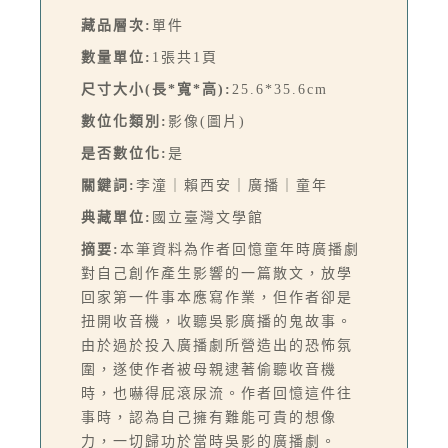
藏品層次:
單件
數量單位:
1張共1頁
尺寸大小(長*寬*高):
25.6*35.6cm
數位化類別:
影像(圖片)
是否數位化:
是
關鍵詞:
李潼｜賴西安｜廣播｜童年
典藏單位:
國立臺灣文學館
摘要:
本筆資料為作者回憶童年時廣播劇
對自己創作產生影響的一篇散文，放學
回家第一件事本應寫作業，但作者卻是
扭開收音機，收聽吳影廣播的鬼故事。
由於過於投入廣播劇所營造出的恐怖氛
圍，遂使作者被母親逮著偷聽收音機
時，也嚇得屁滾尿流。作者回憶這件往
事時，認為自己擁有難能可貴的想像
力，一切歸功於當時吳影的廣播劇。