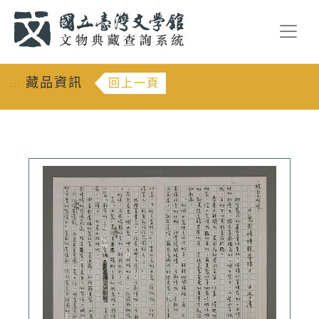
跳到主要內容
:::
藏品資訊
回上一頁
:::