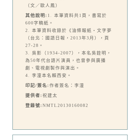
（文／歐人鳳）
其他說明:
1. 本筆資料共1頁，書寫於
600字稿紙。
2. 本筆資料收錄於《油條報紙・文字夢
（台北：國語日報，2013年3月），頁
27-28。
3. 吳影（1934-2007），本名吳銓明，
為50年代台語片演員，也曾參與廣播
劇、電視劇製作與演出。
4. 李潼本名賴西安。
印記/簽名:
作者簽名：李潼
提供者:
祝建太
登錄號:
NMTL20130160082