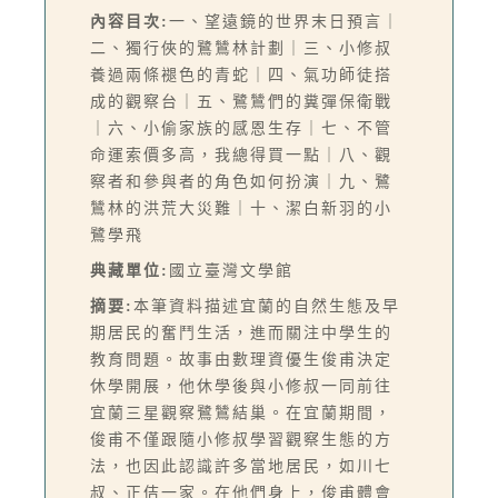
內容目次:
一、望遠鏡的世界末日預言｜
二、獨行俠的鷺鷥林計劃｜三、小修叔
養過兩條褪色的青蛇｜四、氣功師徒搭
成的觀察台｜五、鷺鷥們的糞彈保衛戰
｜六、小偷家族的感恩生存｜七、不管
命運索價多高，我總得買一點｜八、觀
察者和參與者的角色如何扮演｜九、鷺
鷥林的洪荒大災難｜十、潔白新羽的小
鷺學飛
典藏單位:
國立臺灣文學館
摘要:
本筆資料描述宜蘭的自然生態及早
期居民的奮鬥生活，進而關注中學生的
教育問題。故事由數理資優生俊甫決定
休學開展，他休學後與小修叔一同前往
宜蘭三星觀察鷺鷥結巢。在宜蘭期間，
俊甫不僅跟隨小修叔學習觀察生態的方
法，也因此認識許多當地居民，如川七
叔、正佶一家。在他們身上，俊甫體會