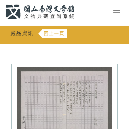
跳到主要內容
:::
藏品資訊
回上一頁
:::