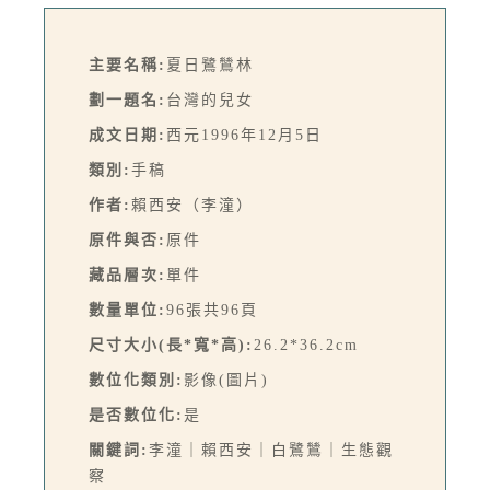
主要名稱:
夏日鷺鷥林
劃一題名:
台灣的兒女
成文日期:
西元1996年12月5日
類別:
手稿
作者:
賴西安（李潼）
原件與否:
原件
藏品層次:
單件
數量單位:
96張共96頁
尺寸大小(長*寬*高):
26.2*36.2cm
數位化類別:
影像(圖片)
是否數位化:
是
關鍵詞:
李潼｜賴西安｜白鷺鷥｜生態觀
察