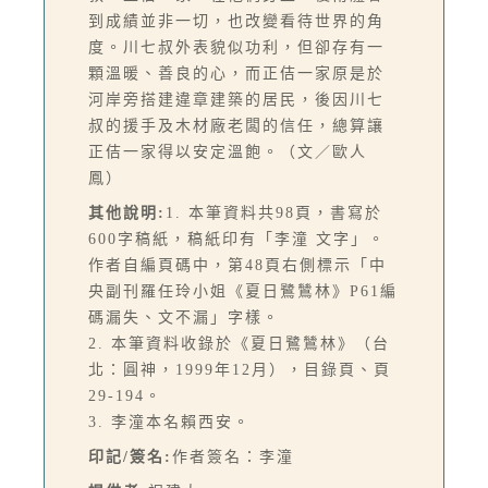
到成績並非一切，也改變看待世界的角
度。川七叔外表貌似功利，但卻存有一
顆溫暖、善良的心，而正佶一家原是於
河岸旁搭建違章建築的居民，後因川七
叔的援手及木材廠老闆的信任，總算讓
正佶一家得以安定溫飽。（文／歐人
鳳）
其他說明:
1. 本筆資料共98頁，書寫於
600字稿紙，稿紙印有「李潼 文字」。
作者自編頁碼中，第48頁右側標示「中
央副刊羅任玲小姐《夏日鷺鷥林》P61編
碼漏失、文不漏」字樣。
2. 本筆資料收錄於《夏日鷺鷥林》（台
北：圓神，1999年12月），目錄頁、頁
29-194。
3. 李潼本名賴西安。
印記/簽名:
作者簽名：李潼